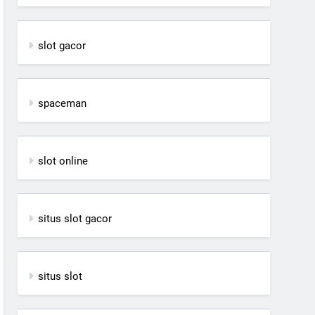
slot gacor
spaceman
slot online
situs slot gacor
situs slot