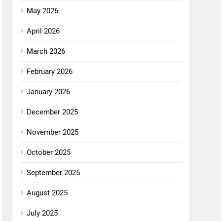
May 2026
April 2026
March 2026
February 2026
January 2026
December 2025
November 2025
October 2025
September 2025
August 2025
July 2025