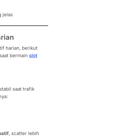
 jelas
rian
f harian, berikut
f saat bermain
slot
abil saat trafik
nya:
atif
, scatter lebih