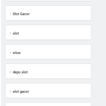
Slot Gacor
slot
situs
depo slot
slot gacor