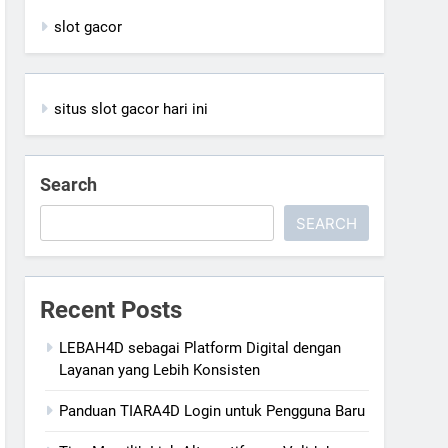
slot gacor
situs slot gacor hari ini
Search
SEARCH
Recent Posts
LEBAH4D sebagai Platform Digital dengan
Layanan yang Lebih Konsisten
Panduan TIARA4D Login untuk Pengguna Baru