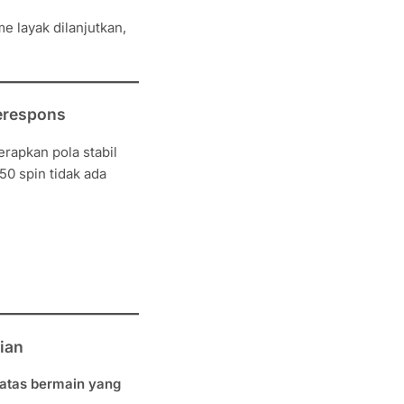
 layak dilanjutkan,
erespons
rapkan pola stabil
 50 spin tidak ada
ian
atas bermain yang