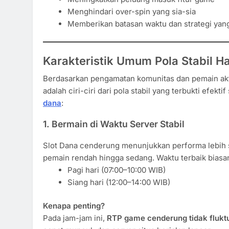
Menghindari over-spin yang sia-sia
Memberikan batasan waktu dan strategi yang
Karakteristik Umum Pola Stabil Ha
Berdasarkan pengamatan komunitas dan pemain akti
adalah ciri-ciri dari pola stabil yang terbukti efekti
dana
:
1. Bermain di Waktu Server Stabil
Slot Dana cenderung menunjukkan performa lebih st
pemain rendah hingga sedang. Waktu terbaik biasa
Pagi hari (07:00–10:00 WIB)
Siang hari (12:00–14:00 WIB)
Kenapa penting?
Pada jam-jam ini,
RTP game cenderung tidak fluktu