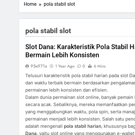
Home
pola stabil slot
pola stabil slot
Slot Dana: Karakteristik Pola Stabil 
Bermain Lebih Konsisten
95a971a
1 Year Ago
0
6 Mins
Telusuri karakteristik pola stabil harian pada slot 
dan waktu terbaik bermain berdasarkan pengalama
permainan lebih konsisten dan efisien.
Dalam dunia permainan slot online, banyak pemain k
secara acak. Sebaliknya, mereka memanfaatkan pe
yang menggabungkan waktu, pola spin, serta mana
permainan menjadi lebih konsisten. Salah satu pen
adalah mengenali
pola stabil harian
, khususnya ba
Dana
, yaitu slot online yang menggunakan e-wallet