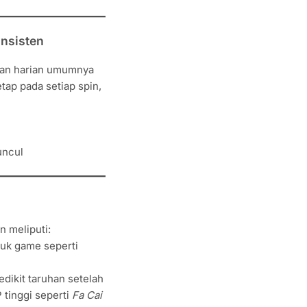
nsisten
nan harian umumnya
etap pada setiap spin,
uncul
n meliputi:
ntuk game seperti
dikit taruhan setelah
tinggi seperti
Fa Cai