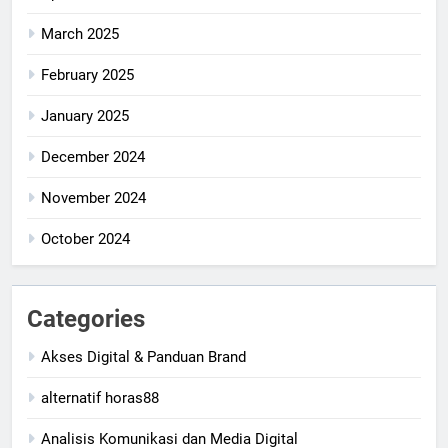
March 2025
February 2025
January 2025
December 2024
November 2024
October 2024
Categories
Akses Digital & Panduan Brand
alternatif horas88
Analisis Komunikasi dan Media Digital