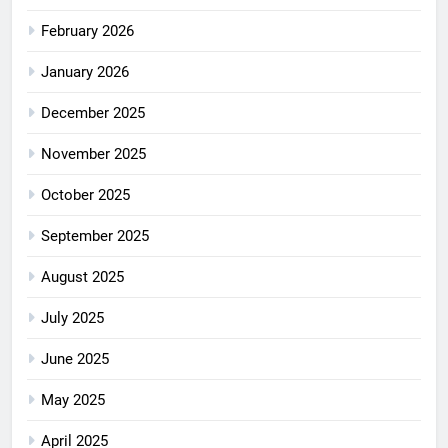
February 2026
January 2026
December 2025
November 2025
October 2025
September 2025
August 2025
July 2025
June 2025
May 2025
April 2025