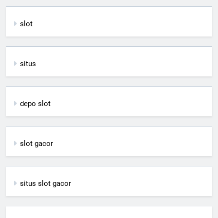
slot
situs
depo slot
slot gacor
situs slot gacor