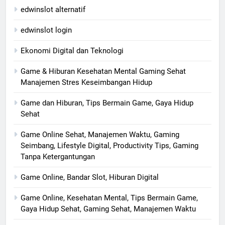
edwinslot alternatif
edwinslot login
Ekonomi Digital dan Teknologi
Game & Hiburan Kesehatan Mental Gaming Sehat
Manajemen Stres Keseimbangan Hidup
Game dan Hiburan, Tips Bermain Game, Gaya Hidup
Sehat
Game Online Sehat, Manajemen Waktu, Gaming
Seimbang, Lifestyle Digital, Productivity Tips, Gaming
Tanpa Ketergantungan
Game Online, Bandar Slot, Hiburan Digital
Game Online, Kesehatan Mental, Tips Bermain Game,
Gaya Hidup Sehat, Gaming Sehat, Manajemen Waktu