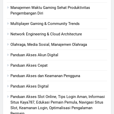
Manajemen Waktu Gaming Sehat Produktivitas
Pengembangan Diri
Multiplayer Gaming & Community Trends
Network Engineering & Cloud Architecture
Olahraga, Media Sosial, Manajemen Olahraga
Panduan Akses Akun Digital
Panduan Akses Cepat
Panduan Akses dan Keamanan Pengguna
Panduan Akses Digital
Panduan Akses Slot Online, Tips Login Aman, Informasi
Situs Kaya787, Edukasi Pemain Pemula, Navigasi Situs
Slot, Keamanan Login, Optimalisasi Pengalaman
Bermain