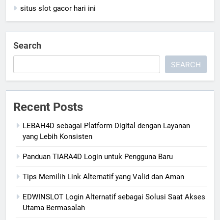
situs slot gacor hari ini
Search
SEARCH
Recent Posts
LEBAH4D sebagai Platform Digital dengan Layanan
yang Lebih Konsisten
Panduan TIARA4D Login untuk Pengguna Baru
Tips Memilih Link Alternatif yang Valid dan Aman
EDWINSLOT Login Alternatif sebagai Solusi Saat Akses
Utama Bermasalah