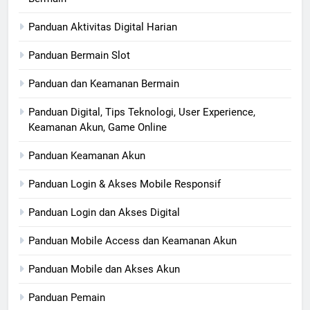
Panduan Aktivitas Digital Harian
Panduan Bermain Slot
Panduan dan Keamanan Bermain
Panduan Digital, Tips Teknologi, User Experience,
Keamanan Akun, Game Online
Panduan Keamanan Akun
Panduan Login & Akses Mobile Responsif
Panduan Login dan Akses Digital
Panduan Mobile Access dan Keamanan Akun
Panduan Mobile dan Akses Akun
Panduan Pemain