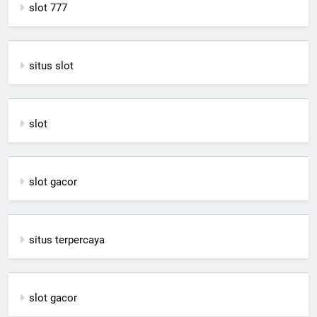
slot 777
situs slot
slot
slot gacor
situs terpercaya
slot gacor