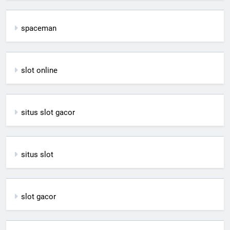
spaceman
slot online
situs slot gacor
situs slot
slot gacor