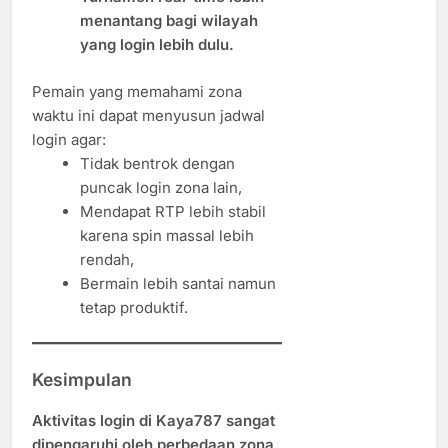
menantang bagi wilayah
yang login lebih dulu.
Pemain yang memahami zona
waktu ini dapat menyusun jadwal
login agar:
Tidak bentrok dengan
puncak login zona lain,
Mendapat RTP lebih stabil
karena spin massal lebih
rendah,
Bermain lebih santai namun
tetap produktif.
Kesimpulan
Aktivitas login di Kaya787 sangat
dipengaruhi oleh perbedaan zona