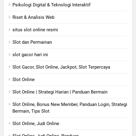
Psikologi Digital & Teknologi Interaktif
Riset & Analisis Web
situs slot online resmi
Slot dan Permainan
slot gacor hari ini
Slot Gacor, Slot Online, Jackpot, Slot Terpercaya
Slot Online
Slot Online | Strategi Harian | Panduan Bermain
Slot Online, Bonus New Member, Panduan Login, Strategi
Bermain, Tips Slot
Slot Online, Judi Online