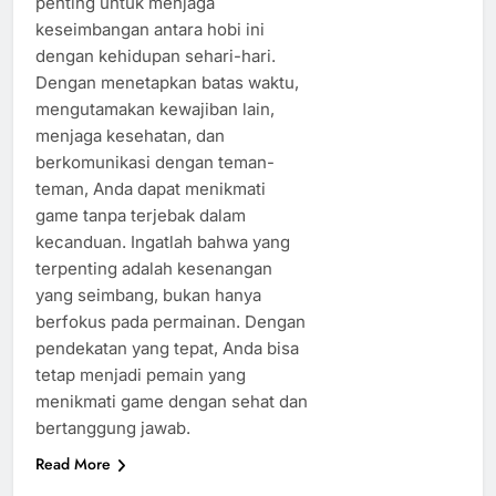
penting untuk menjaga
keseimbangan antara hobi ini
dengan kehidupan sehari-hari.
Dengan menetapkan batas waktu,
mengutamakan kewajiban lain,
menjaga kesehatan, dan
berkomunikasi dengan teman-
teman, Anda dapat menikmati
game tanpa terjebak dalam
kecanduan. Ingatlah bahwa yang
terpenting adalah kesenangan
yang seimbang, bukan hanya
berfokus pada permainan. Dengan
pendekatan yang tepat, Anda bisa
tetap menjadi pemain yang
menikmati game dengan sehat dan
bertanggung jawab.
Read More