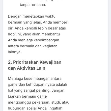
tanpa rencana.
Dengan menetapkan waktu
bermain yang jelas, Anda memberi
diri Anda kendali lebih besar atas
hobi ini, yang akan membantu
Anda menjaga keseimbangan
antara bermain dan kegiatan
lainnya.
2.
Prioritaskan Kewajiban
dan Aktivitas Lain
Menjaga keseimbangan antara
game dan kehidupan nyata adalah
hal yang sangat penting. Jangan
biarkan bermain game
mengganggu pekerjaan, studi, atau
hubungan sosial Anda. Ingatlah