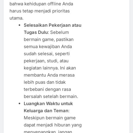
bahwa kehidupan offline Anda
harus tetap menjadi prioritas
utama.
Selesaikan Pekerjaan atau
Tugas Dulu
: Sebelum
bermain game, pastikan
semua kewajiban Anda
sudah selesai, seperti
pekerjaan, studi, atau
kegiatan lainnya. Ini akan
membantu Anda merasa
lebih puas dan tidak
terbebani dengan rasa
bersalah setelah bermain.
Luangkan Waktu untuk
Keluarga dan Teman
:
Meskipun bermain game
dapat menjadi hiburan yang
menyenangkan, jangan