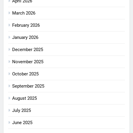
April 2026
March 2026
February 2026
January 2026
December 2025
November 2025
October 2025
September 2025
August 2025
July 2025
June 2025