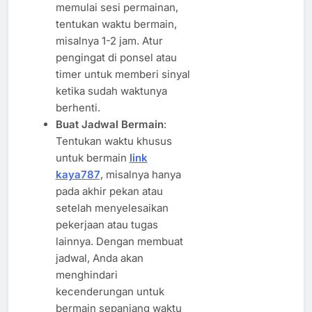
memulai sesi permainan,
tentukan waktu bermain,
misalnya 1-2 jam. Atur
pengingat di ponsel atau
timer untuk memberi sinyal
ketika sudah waktunya
berhenti.
Buat Jadwal Bermain
:
Tentukan waktu khusus
untuk bermain
link
kaya787
, misalnya hanya
pada akhir pekan atau
setelah menyelesaikan
pekerjaan atau tugas
lainnya. Dengan membuat
jadwal, Anda akan
menghindari
kecenderungan untuk
bermain sepanjang waktu