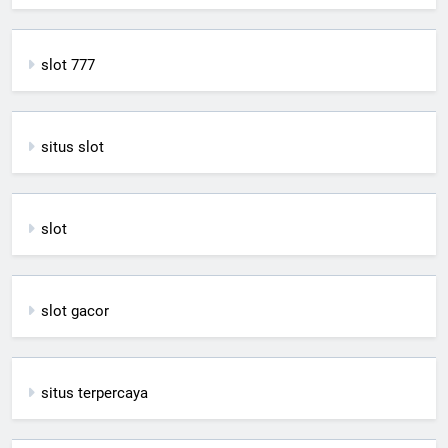
slot 777
situs slot
slot
slot gacor
situs terpercaya