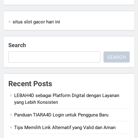
situs slot gacor hari ini
Search
SEARCH
Recent Posts
LEBAH4D sebagai Platform Digital dengan Layanan
yang Lebih Konsisten
Panduan TIARA4D Login untuk Pengguna Baru
Tips Memilih Link Alternatif yang Valid dan Aman