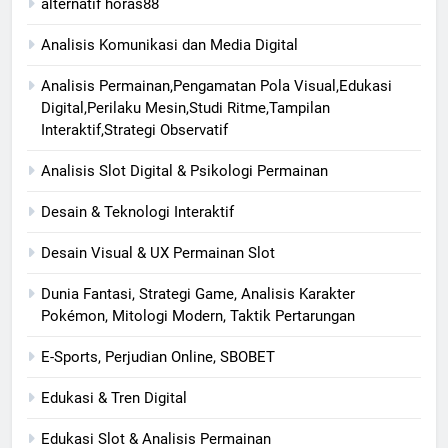
alternatif horas88
Analisis Komunikasi dan Media Digital
Analisis Permainan,Pengamatan Pola Visual,Edukasi
Digital,Perilaku Mesin,Studi Ritme,Tampilan
Interaktif,Strategi Observatif
Analisis Slot Digital & Psikologi Permainan
Desain & Teknologi Interaktif
Desain Visual & UX Permainan Slot
Dunia Fantasi, Strategi Game, Analisis Karakter
Pokémon, Mitologi Modern, Taktik Pertarungan
E-Sports, Perjudian Online, SBOBET
Edukasi & Tren Digital
Edukasi Slot & Analisis Permainan