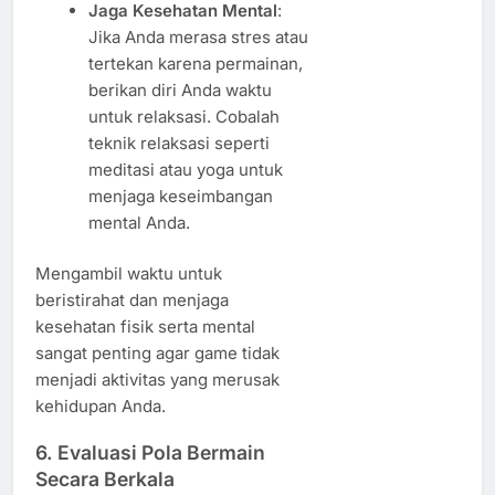
Jaga Kesehatan Mental
:
Jika Anda merasa stres atau
tertekan karena permainan,
berikan diri Anda waktu
untuk relaksasi. Cobalah
teknik relaksasi seperti
meditasi atau yoga untuk
menjaga keseimbangan
mental Anda.
Mengambil waktu untuk
beristirahat dan menjaga
kesehatan fisik serta mental
sangat penting agar game tidak
menjadi aktivitas yang merusak
kehidupan Anda.
6.
Evaluasi Pola Bermain
Secara Berkala