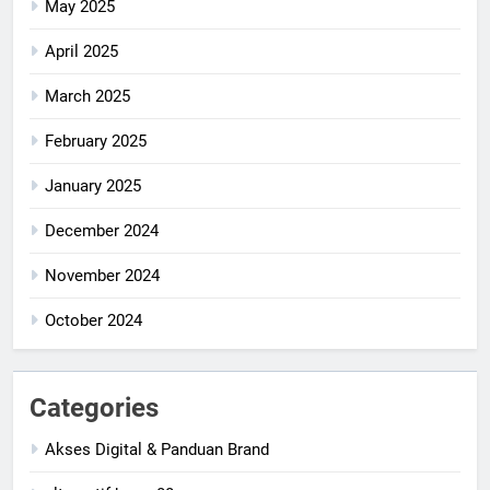
May 2025
April 2025
March 2025
February 2025
January 2025
December 2024
November 2024
October 2024
Categories
Akses Digital & Panduan Brand