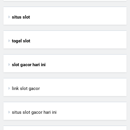
situs slot
togel slot
slot gacor hari ini
link slot gacor
situs slot gacor hari ini