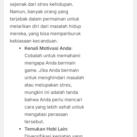
sejenak dari stres kehidupan.
Namun, banyak orang yang
terjebak dalam permainan untuk
melarikan diri dari masalah hidup
mereka, yang bisa memperburuk
kebiasaan kecanduan.
Kenali Motivasi Anda
:
Cobalah untuk memahami
mengapa Anda bermain
game. Jika Anda bermain
untuk menghindari masalah
atau melupakan stres,
mungkin ini adalah tanda
bahwa Anda perlu mencari
cara yang lebih sehat untuk
mengatasi perasaan
tersebut.
Temukan Hobi Lain
:
Diversifikasi kegiatan yang