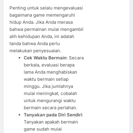
Penting untuk selalu mengevaluasi
bagaimana game memengaruhi
hidup Anda. Jika Anda merasa
bahwa permainan mulai mengambil
alih kehidupan Anda, ini adalah
tanda bahwa Anda perlu
melakukan penyesuaian.
Cek Waktu Bermain
: Secara
berkala, evaluasi berapa
lama Anda menghabiskan
waktu bermain setiap
minggu. Jika jumlahnya
mulai meningkat, cobalah
untuk mengurangi waktu
bermain secara perlahan.
Tanyakan pada Diri Sendiri
:
Tanyakan apakah bermain
game sudah mulai