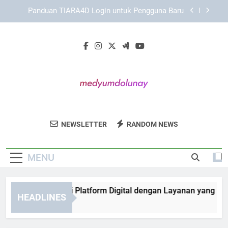
Skip
Tips Memilih Link Alternatif yang Valid dan Aman
to
content
EDWINSLOT Login Alternatif sebagai Solusi Saat
Akses Utama Bermasalah
LEBAH4D sebagai Platform Digital dengan
Layanan yang Lebih Konsisten
Panduan TIARA4D Login untuk Pengguna Baru
Tips Memilih Link Alternatif yang Valid dan Aman
Medyum Dolunay
Dapatkan Layanan Konsultasi Spiritual Di
EDWINSLOT Login Alternatif sebagai Solusi Saat
NEWSLETTER
RANDOM NEWS
Akses Utama Bermasalah
Medyum Dolunay.
MENU
BAH4D sebagai Platform Digital dengan Layanan yang Lebih 
HEADLINES
Weeks Ago