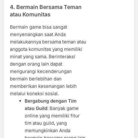
4.
Bermain Bersama Teman
atau Komunitas
Bermain game bisa sangat
menyenangkan saat Anda
melakukannya bersama teman atau
anggota komunitas yang memiliki
minat yang sama. Berinteraksi
dengan orang lain dapat
mengurangi kecenderungan
bermain berlebihan dan
memberikan kesenangan lebih
melalui koneksi sosial.
Bergabung dengan Tim
atau Guild
: Banyak game
online yang memiliki fitur
tim atau guild, yang
memungkinkan Anda
bermain bersama orang lain