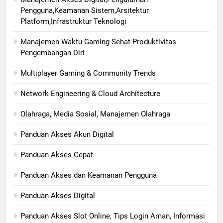
Pengguna,Keamanan Sistem,Arsitektur
Platform,Infrastruktur Teknologi
Manajemen Waktu Gaming Sehat Produktivitas
Pengembangan Diri
Multiplayer Gaming & Community Trends
Network Engineering & Cloud Architecture
Olahraga, Media Sosial, Manajemen Olahraga
Panduan Akses Akun Digital
Panduan Akses Cepat
Panduan Akses dan Keamanan Pengguna
Panduan Akses Digital
Panduan Akses Slot Online, Tips Login Aman, Informasi