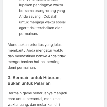
lupakan pentingnya waktu
bersama orang-orang yang
Anda sayangi. Cobalah
untuk menjaga waktu sosial
agar tidak terabaikan oleh
permainan.
Menetapkan prioritas yang jelas
membantu Anda mengatur waktu
dan memastikan bahwa Anda tidak
mengorbankan hal-hal penting
demi permainan.
3.
Bermain untuk Hiburan,
Bukan untuk Pelarian
Bermain game seharusnya menjadi
cara untuk bersantai, menikmati
waktu luang, dan melarikan diri