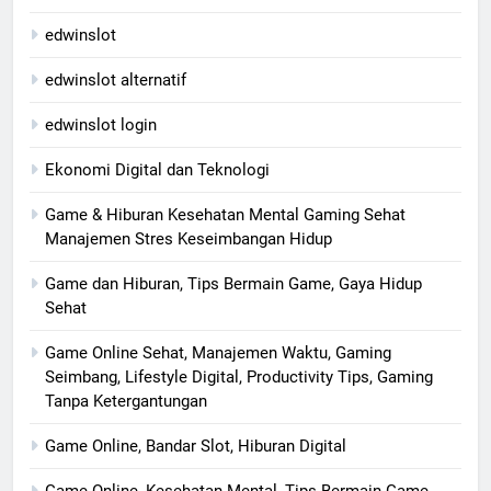
edwinslot
edwinslot alternatif
edwinslot login
Ekonomi Digital dan Teknologi
Game & Hiburan Kesehatan Mental Gaming Sehat
Manajemen Stres Keseimbangan Hidup
Game dan Hiburan, Tips Bermain Game, Gaya Hidup
Sehat
Game Online Sehat, Manajemen Waktu, Gaming
Seimbang, Lifestyle Digital, Productivity Tips, Gaming
Tanpa Ketergantungan
Game Online, Bandar Slot, Hiburan Digital
Game Online, Kesehatan Mental, Tips Bermain Game,