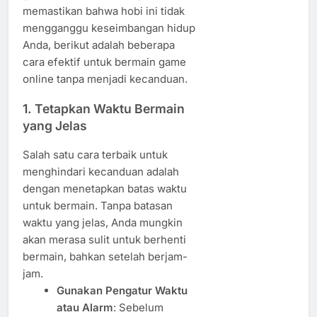
memastikan bahwa hobi ini tidak
mengganggu keseimbangan hidup
Anda, berikut adalah beberapa
cara efektif untuk bermain game
online tanpa menjadi kecanduan.
1.
Tetapkan Waktu Bermain
yang Jelas
Salah satu cara terbaik untuk
menghindari kecanduan adalah
dengan menetapkan batas waktu
untuk bermain. Tanpa batasan
waktu yang jelas, Anda mungkin
akan merasa sulit untuk berhenti
bermain, bahkan setelah berjam-
jam.
Gunakan Pengatur Waktu
atau Alarm
: Sebelum