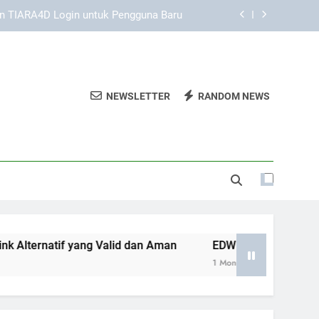
n TIARA4D Login untuk Pengguna Baru
ih Link Alternatif yang Valid dan Aman
i Solusi Saat Akses Utama Bermasalah
NEWSLETTER
RANDOM NEWS
 dengan Layanan yang Lebih Konsisten
n TIARA4D Login untuk Pengguna Baru
ih Link Alternatif yang Valid dan Aman
i Solusi Saat Akses Utama Bermasalah
if yang Valid dan Aman
EDWINSLOT Login Alternatif seb
1 Month Ago