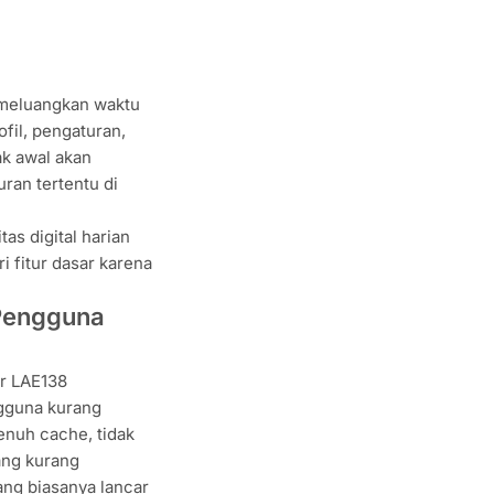
 meluangkan waktu
fil, pengaturan,
k awal akan
an tertentu di
as digital harian
 fitur dasar karena
 Pengguna
r LAE138
ngguna kurang
enuh cache, tidak
yang kurang
ang biasanya lancar