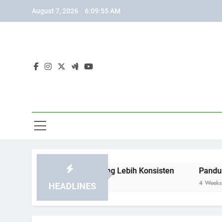
Skip
August 7, 2026
6:09:56 AM
to
content
Med
Dapatkan 
engan Layanan yang Lebih Konsisten
Panduan TIARA4D 
4 Weeks Ago
HEADLINES