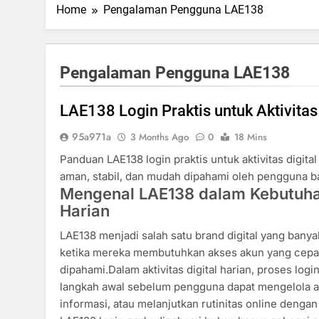
Home
Pengalaman Pengguna LAE138
Pengalaman Pengguna LAE138
LAE138 Login Praktis untuk Aktivitas 
95a971a
3 Months Ago
0
18 Mins
Panduan LAE138 login praktis untuk aktivitas digita
aman, stabil, dan mudah dipahami oleh pengguna 
Mengenal LAE138 dalam Kebutuhan
Harian
LAE138 menjadi salah satu brand digital yang bany
ketika mereka membutuhkan akses akun yang cepat
dipahami.Dalam aktivitas digital harian, proses logi
langkah awal sebelum pengguna dapat mengelola a
informasi, atau melanjutkan rutinitas online denga