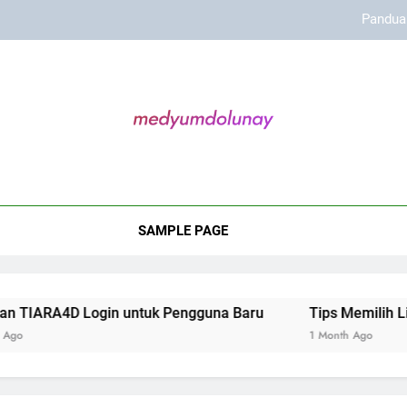
Pandua
Tips Memil
EDWINSLOT Login Alternatif sebaga
LEBAH4D sebagai Platform Digital
yum Dolunay
Pandua
Layanan Konsultasi Spiritual Di Medyum Dolunay.
Tips Memil
SAMPLE PAGE
EDWINSLOT Login Alternatif sebaga
Login untuk Pengguna Baru
Tips Memilih Link Alternat
1 Month Ago