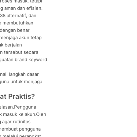
roses masuk, tetapi
g aman dan efisien.
8 alternatif, dan
na membutuhkan
 dengan benar,
menjaga akun tetap
ak berjalan
an tersebut secara
enguatan brand keyword
ali langkah dasar
rguna untuk menjaga
at Praktis?
ejelasan.Pengguna
k masuk ke akun.Oleh
 agar rutinitas
n membuat pengguna
s melalui perangkat