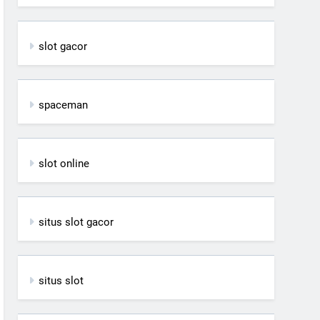
slot gacor
spaceman
slot online
situs slot gacor
situs slot