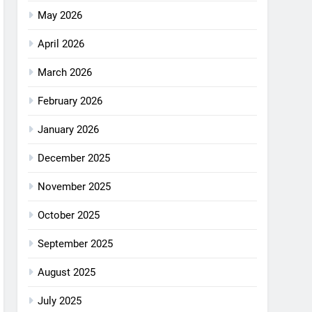
May 2026
April 2026
March 2026
February 2026
January 2026
December 2025
November 2025
October 2025
September 2025
August 2025
July 2025