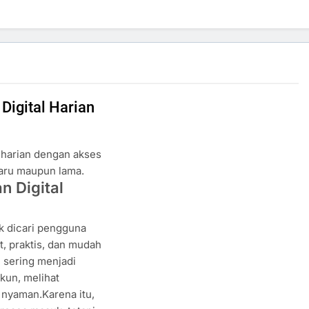
Digital Harian
l harian dengan akses
baru maupun lama.
 Digital
ak dicari pengguna
, praktis, dan mudah
n sering menjadi
kun, melihat
n nyaman.Karena itu,