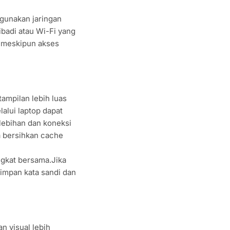
ggunakan jaringan
ibadi atau Wi-Fi yang
s meskipun akses
mpilan lebih luas
alui laptop dapat
rlebihan dan koneksi
a bersihkan cache
ngkat bersama.Jika
impan kata sandi dan
n visual lebih