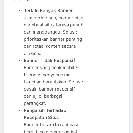
Terlalu Banyak Banner
Jika berlebihan, banner bisa
membuat situs terasa penuh
dan mengganggu. Solusi:
prioritaskan banner penting
dan rotasi konten secara
dinamis.
Banner Tidak Responsif
Banner yang tidak mobile-
friendly menyebabkan
tampilan berantakan. Solusi:
desain banner responsif
dan uji di berbagai
perangkat.
Pengaruh Terhadap
Kecepatan Situs
Banner besar dan animasi
berat bisa memperlambat