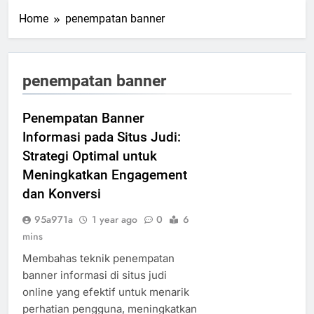
Home
penempatan banner
penempatan banner
Penempatan Banner
Informasi pada Situs Judi:
Strategi Optimal untuk
Meningkatkan Engagement
dan Konversi
95a971a
1 year ago
0
6
mins
Membahas teknik penempatan
banner informasi di situs judi
online yang efektif untuk menarik
perhatian pengguna, meningkatkan