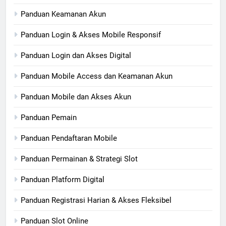
Panduan Keamanan Akun
Panduan Login & Akses Mobile Responsif
Panduan Login dan Akses Digital
Panduan Mobile Access dan Keamanan Akun
Panduan Mobile dan Akses Akun
Panduan Pemain
Panduan Pendaftaran Mobile
Panduan Permainan & Strategi Slot
Panduan Platform Digital
Panduan Registrasi Harian & Akses Fleksibel
Panduan Slot Online