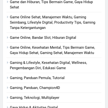
Game dan Hiburan, Tips Bermain Game, Gaya Hidup
Sehat
Game Online Sehat, Manajemen Waktu, Gaming
Seimbang, Lifestyle Digital, Productivity Tips, Gaming
Tanpa Ketergantungan
Game Online, Bandar Slot, Hiburan Digital
Game Online, Kesehatan Mental, Tips Bermain Game,
Gaya Hidup Sehat, Gaming Sehat, Manajemen Waktu
Gaming & Lifestyle, Kesehatan Digital, Wellness,
Pengembangan Diri, Edukasi Game
Gaming, Panduan Pemula, Tutorial
Gaming, Panduan, Champion4D
Gaming, Teknologi, Multiplayer
Gaya Hidup & Aktivitas Digital