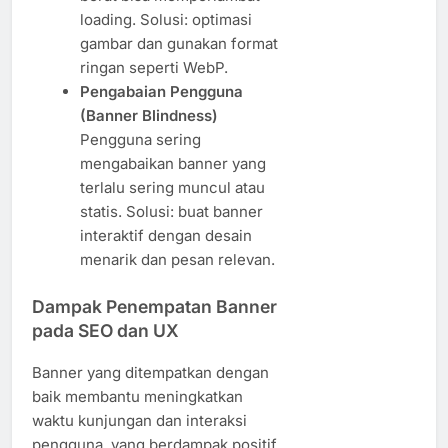
loading. Solusi: optimasi
gambar dan gunakan format
ringan seperti WebP.
Pengabaian Pengguna
(Banner Blindness)
Pengguna sering
mengabaikan banner yang
terlalu sering muncul atau
statis. Solusi: buat banner
interaktif dengan desain
menarik dan pesan relevan.
Dampak Penempatan Banner
pada SEO dan UX
Banner yang ditempatkan dengan
baik membantu meningkatkan
waktu kunjungan dan interaksi
pengguna, yang berdampak positif