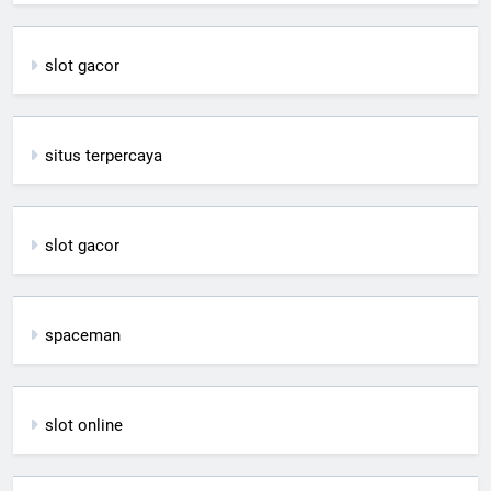
slot gacor
situs terpercaya
slot gacor
spaceman
slot online