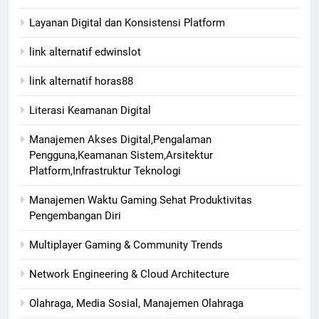
Layanan Digital dan Konsistensi Platform
link alternatif edwinslot
link alternatif horas88
Literasi Keamanan Digital
Manajemen Akses Digital,Pengalaman
Pengguna,Keamanan Sistem,Arsitektur
Platform,Infrastruktur Teknologi
Manajemen Waktu Gaming Sehat Produktivitas
Pengembangan Diri
Multiplayer Gaming & Community Trends
Network Engineering & Cloud Architecture
Olahraga, Media Sosial, Manajemen Olahraga