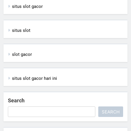
situs slot gacor
situs slot
slot gacor
situs slot gacor hari ini
Search
SEARCH