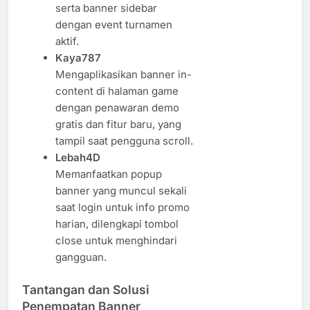
serta banner sidebar
dengan event turnamen
aktif.
Kaya787
Mengaplikasikan banner in-
content di halaman game
dengan penawaran demo
gratis dan fitur baru, yang
tampil saat pengguna scroll.
Lebah4D
Memanfaatkan popup
banner yang muncul sekali
saat login untuk info promo
harian, dilengkapi tombol
close untuk menghindari
gangguan.
Tantangan dan Solusi
Penempatan Banner