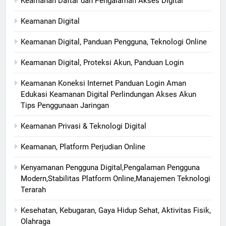
Keamanan Daftar dan Pengalaman Akses Digital
Keamanan Digital
Keamanan Digital, Panduan Pengguna, Teknologi Online
Keamanan Digital, Proteksi Akun, Panduan Login
Keamanan Koneksi Internet Panduan Login Aman
Edukasi Keamanan Digital Perlindungan Akses Akun
Tips Penggunaan Jaringan
Keamanan Privasi & Teknologi Digital
Keamanan, Platform Perjudian Online
Kenyamanan Pengguna Digital,Pengalaman Pengguna
Modern,Stabilitas Platform Online,Manajemen Teknologi
Terarah
Kesehatan, Kebugaran, Gaya Hidup Sehat, Aktivitas Fisik,
Olahraga