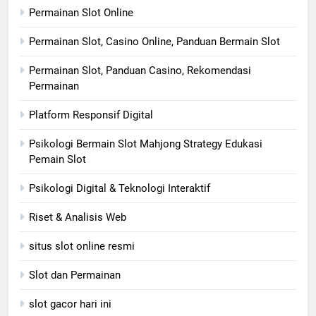
Permainan Slot Online
Permainan Slot, Casino Online, Panduan Bermain Slot
Permainan Slot, Panduan Casino, Rekomendasi
Permainan
Platform Responsif Digital
Psikologi Bermain Slot Mahjong Strategy Edukasi
Pemain Slot
Psikologi Digital & Teknologi Interaktif
Riset & Analisis Web
situs slot online resmi
Slot dan Permainan
slot gacor hari ini