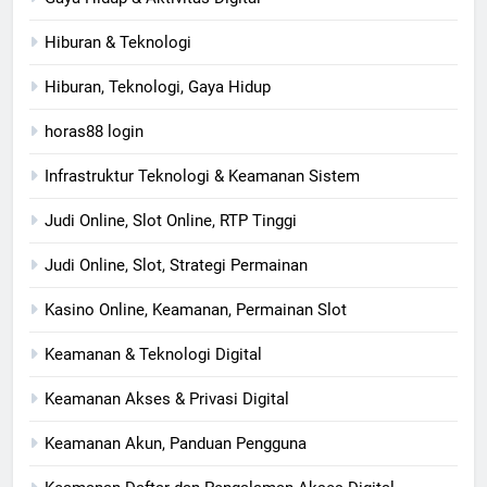
Hiburan & Teknologi
Hiburan, Teknologi, Gaya Hidup
horas88 login
Infrastruktur Teknologi & Keamanan Sistem
Judi Online, Slot Online, RTP Tinggi
Judi Online, Slot, Strategi Permainan
Kasino Online, Keamanan, Permainan Slot
Keamanan & Teknologi Digital
Keamanan Akses & Privasi Digital
Keamanan Akun, Panduan Pengguna