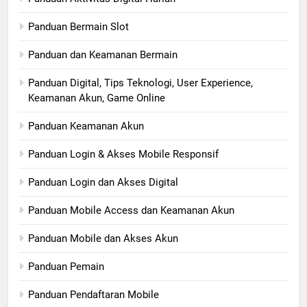
Panduan Bermain Slot
Panduan dan Keamanan Bermain
Panduan Digital, Tips Teknologi, User Experience,
Keamanan Akun, Game Online
Panduan Keamanan Akun
Panduan Login & Akses Mobile Responsif
Panduan Login dan Akses Digital
Panduan Mobile Access dan Keamanan Akun
Panduan Mobile dan Akses Akun
Panduan Pemain
Panduan Pendaftaran Mobile