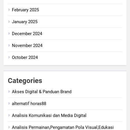
February 2025
January 2025
December 2024
November 2024
October 2024
Categories
Akses Digital & Panduan Brand
alternatif horas88
Analisis Komunikasi dan Media Digital
Analisis Permainan,Pengamatan Pola Visual,Edukasi