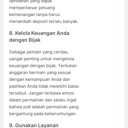
tambahan yang dapat
memperbesar peluang
kemenangan tanpa harus
menambah deposit terlalu banyak.
8.
Kelola Keuangan Anda
dengan Bijak
Sebagai pemain yang cerdas,
sangat penting untuk mengelola
keuangan dengan bijak. Tentukan
anggaran bermain yang sesuai
dengan kemampuan Anda dan
pastikan Anda tidak melebihi batas
tersebut. Jangan terbawa emosi
dalam permainan dan selalu ingat
bahwa judi adalah permainan yang
bergantung pada keberuntungan.
9.
Gunakan Layanan