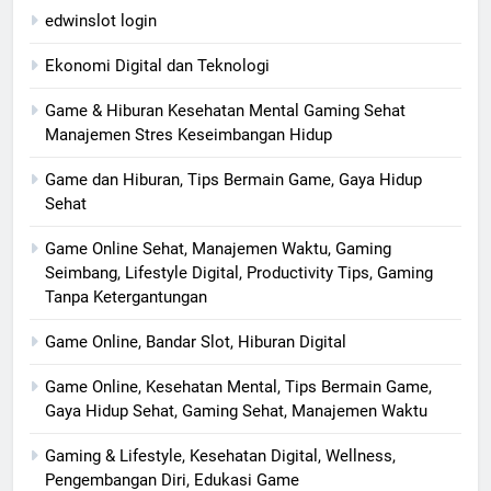
edwinslot login
Ekonomi Digital dan Teknologi
Game & Hiburan Kesehatan Mental Gaming Sehat
Manajemen Stres Keseimbangan Hidup
Game dan Hiburan, Tips Bermain Game, Gaya Hidup
Sehat
Game Online Sehat, Manajemen Waktu, Gaming
Seimbang, Lifestyle Digital, Productivity Tips, Gaming
Tanpa Ketergantungan
Game Online, Bandar Slot, Hiburan Digital
Game Online, Kesehatan Mental, Tips Bermain Game,
Gaya Hidup Sehat, Gaming Sehat, Manajemen Waktu
Gaming & Lifestyle, Kesehatan Digital, Wellness,
Pengembangan Diri, Edukasi Game