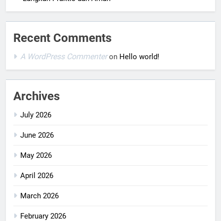
Recent Comments
A WordPress Commenter
on
Hello world!
Archives
July 2026
June 2026
May 2026
April 2026
March 2026
February 2026