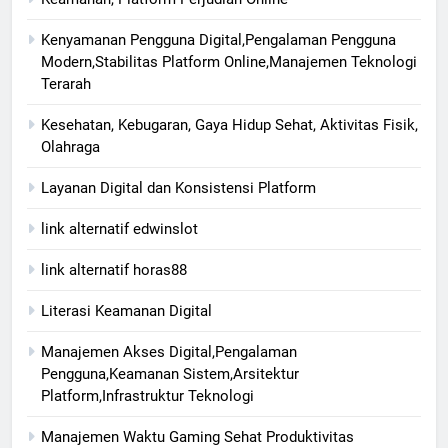
Kenyamanan Pengguna Digital,Pengalaman Pengguna
Modern,Stabilitas Platform Online,Manajemen Teknologi
Terarah
Kesehatan, Kebugaran, Gaya Hidup Sehat, Aktivitas Fisik,
Olahraga
Layanan Digital dan Konsistensi Platform
link alternatif edwinslot
link alternatif horas88
Literasi Keamanan Digital
Manajemen Akses Digital,Pengalaman
Pengguna,Keamanan Sistem,Arsitektur
Platform,Infrastruktur Teknologi
Manajemen Waktu Gaming Sehat Produktivitas