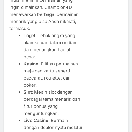
mulai memilih permainan yang
ingin dimainkan. Champion4D
menawarkan berbagai permainan
menarik yang bisa Anda nikmati,
termasuk:
Togel
: Tebak angka yang
akan keluar dalam undian
dan menangkan hadiah
besar.
Kasino
: Pilihan permainan
meja dan kartu seperti
baccarat, roulette, dan
poker.
Slot
: Mesin slot dengan
berbagai tema menarik dan
fitur bonus yang
menguntungkan.
Live Casino
: Bermain
dengan dealer nyata melalui