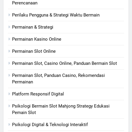
Perencanaan
Perilaku Pengguna & Strategi Waktu Bermain
Permainan & Strategi
Permainan Kasino Online
Permainan Slot Online
Permainan Slot, Casino Online, Panduan Bermain Slot
Permainan Slot, Panduan Casino, Rekomendasi
Permainan
Platform Responsif Digital
Psikologi Bermain Slot Mahjong Strategy Edukasi
Pemain Slot
Psikologi Digital & Teknologi Interaktif