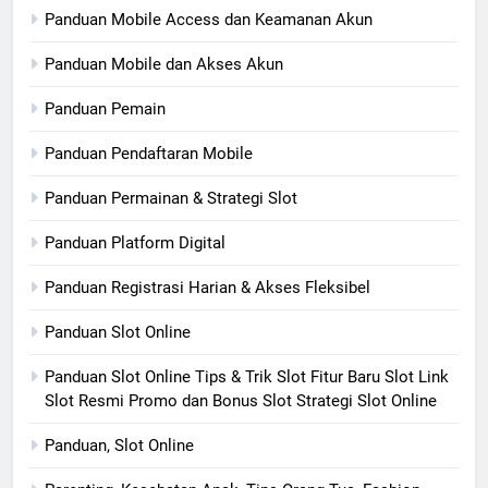
Panduan Mobile Access dan Keamanan Akun
Panduan Mobile dan Akses Akun
Panduan Pemain
Panduan Pendaftaran Mobile
Panduan Permainan & Strategi Slot
Panduan Platform Digital
Panduan Registrasi Harian & Akses Fleksibel
Panduan Slot Online
Panduan Slot Online Tips & Trik Slot Fitur Baru Slot Link
Slot Resmi Promo dan Bonus Slot Strategi Slot Online
Panduan, Slot Online