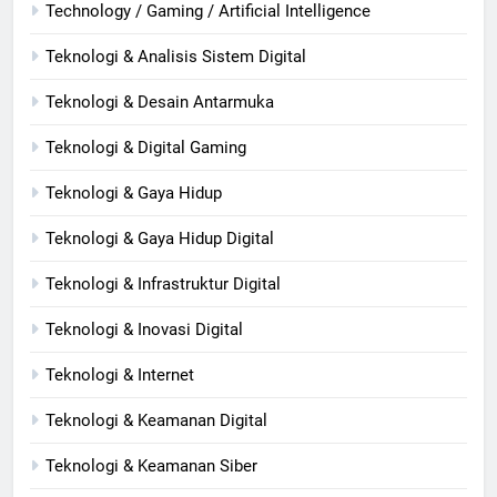
Technology / Gaming / Artificial Intelligence
Teknologi & Analisis Sistem Digital
Teknologi & Desain Antarmuka
Teknologi & Digital Gaming
Teknologi & Gaya Hidup
Teknologi & Gaya Hidup Digital
Teknologi & Infrastruktur Digital
Teknologi & Inovasi Digital
Teknologi & Internet
Teknologi & Keamanan Digital
Teknologi & Keamanan Siber