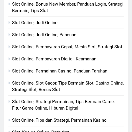
Slot Online, Bonus New Member, Panduan Login, Strategi
Bermain, Tips Slot
Slot Online, Judi Online
Slot Online, Judi Online, Panduan
Slot Online, Pembayaran Cepat, Mesin Slot, Strategi Slot
Slot Online, Pembayaran Digital, Keamanan
Slot Online, Permainan Casino, Panduan Taruhan
Slot Online, Slot Gacor, Tips Bermain Slot, Casino Online,
Strategi Slot, Bonus Slot
Slot Online, Strategi Permainan, Tips Bermain Game,
Fitur Game Online, Hiburan Digital
Slot Online, Tips dan Strategi, Permainan Kasino