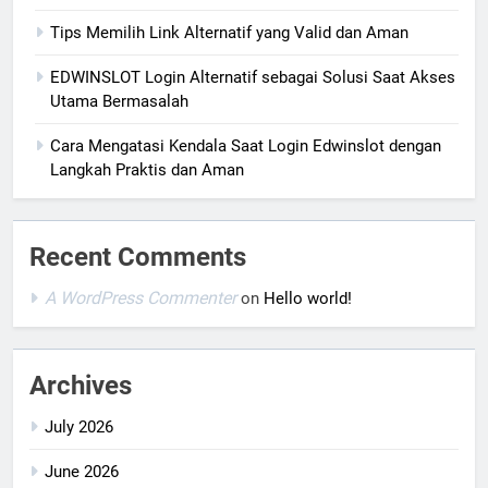
Tips Memilih Link Alternatif yang Valid dan Aman
EDWINSLOT Login Alternatif sebagai Solusi Saat Akses
Utama Bermasalah
Cara Mengatasi Kendala Saat Login Edwinslot dengan
Langkah Praktis dan Aman
Recent Comments
A WordPress Commenter
on
Hello world!
Archives
July 2026
June 2026