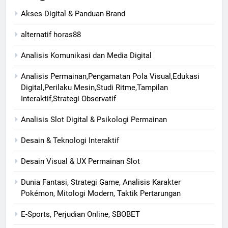
Akses Digital & Panduan Brand
alternatif horas88
Analisis Komunikasi dan Media Digital
Analisis Permainan,Pengamatan Pola Visual,Edukasi
Digital,Perilaku Mesin,Studi Ritme,Tampilan
Interaktif,Strategi Observatif
Analisis Slot Digital & Psikologi Permainan
Desain & Teknologi Interaktif
Desain Visual & UX Permainan Slot
Dunia Fantasi, Strategi Game, Analisis Karakter
Pokémon, Mitologi Modern, Taktik Pertarungan
E-Sports, Perjudian Online, SBOBET