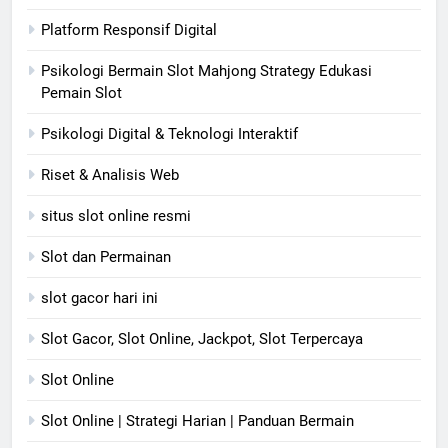
Platform Responsif Digital
Psikologi Bermain Slot Mahjong Strategy Edukasi
Pemain Slot
Psikologi Digital & Teknologi Interaktif
Riset & Analisis Web
situs slot online resmi
Slot dan Permainan
slot gacor hari ini
Slot Gacor, Slot Online, Jackpot, Slot Terpercaya
Slot Online
Slot Online | Strategi Harian | Panduan Bermain