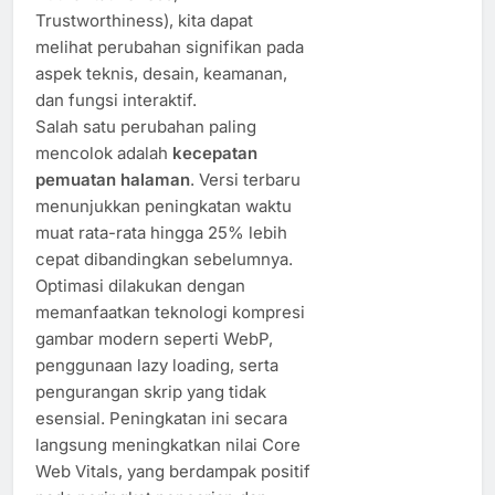
Trustworthiness), kita dapat
melihat perubahan signifikan pada
aspek teknis, desain, keamanan,
dan fungsi interaktif.
Salah satu perubahan paling
mencolok adalah
kecepatan
pemuatan halaman
. Versi terbaru
menunjukkan peningkatan waktu
muat rata-rata hingga 25% lebih
cepat dibandingkan sebelumnya.
Optimasi dilakukan dengan
memanfaatkan teknologi kompresi
gambar modern seperti WebP,
penggunaan lazy loading, serta
pengurangan skrip yang tidak
esensial. Peningkatan ini secara
langsung meningkatkan nilai Core
Web Vitals, yang berdampak positif