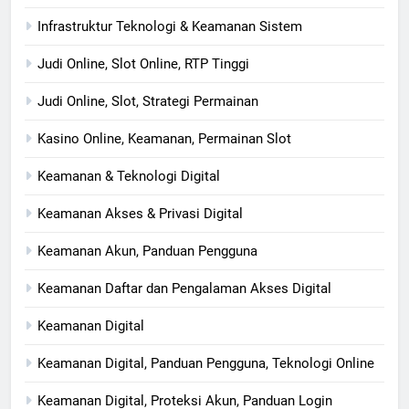
Infrastruktur Teknologi & Keamanan Sistem
Judi Online, Slot Online, RTP Tinggi
Judi Online, Slot, Strategi Permainan
Kasino Online, Keamanan, Permainan Slot
Keamanan & Teknologi Digital
Keamanan Akses & Privasi Digital
Keamanan Akun, Panduan Pengguna
Keamanan Daftar dan Pengalaman Akses Digital
Keamanan Digital
Keamanan Digital, Panduan Pengguna, Teknologi Online
Keamanan Digital, Proteksi Akun, Panduan Login