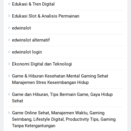
Edukasi & Tren Digital
Edukasi Slot & Analisis Permainan
edwinslot
edwinslot alternatif
edwinslot login
Ekonomi Digital dan Teknologi
Game & Hiburan Kesehatan Mental Gaming Sehat
Manajemen Stres Keseimbangan Hidup
Game dan Hiburan, Tips Bermain Game, Gaya Hidup
Sehat
Game Online Sehat, Manajemen Waktu, Gaming
Seimbang, Lifestyle Digital, Productivity Tips, Gaming
Tanpa Ketergantungan