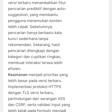
versi terbaru menambahkan fitur
pencarian prediktif dengan auto-
suggestion, yang membantu
pengguna menemukan konten
lebih cepat. Sebelumnya,
pencarian hanya berbasis kata
kunci sederhana tanpa
rekomendasi. Sekarang, hasil
pencarian dilengkapi dengan
kategori dan cuplikan ringkas,
membuat interaksi terasa lebih
efisien.
Keamanan
menjadi prioritas yang
lebih besar pada versi terbaru.
Implementasi protokol HTTPS
dengan TLS versi terbaru,
perlindungan dari serangan XSS
dan CSRF, serta validasi input yang
lebih ketat pada formulir menjadi