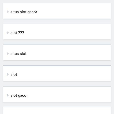
situs slot gacor
slot 777
situs slot
slot
slot gacor