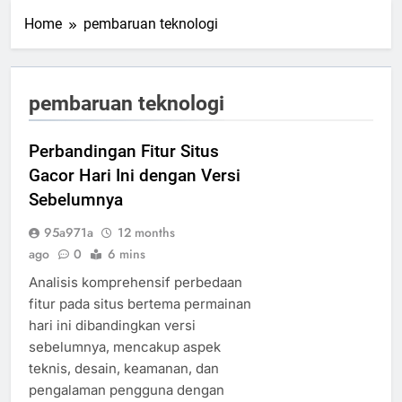
Home
pembaruan teknologi
pembaruan teknologi
Perbandingan Fitur Situs
Gacor Hari Ini dengan Versi
Sebelumnya
95a971a
12 months
ago
0
6 mins
Analisis komprehensif perbedaan
fitur pada situs bertema permainan
hari ini dibandingkan versi
sebelumnya, mencakup aspek
teknis, desain, keamanan, dan
pengalaman pengguna dengan