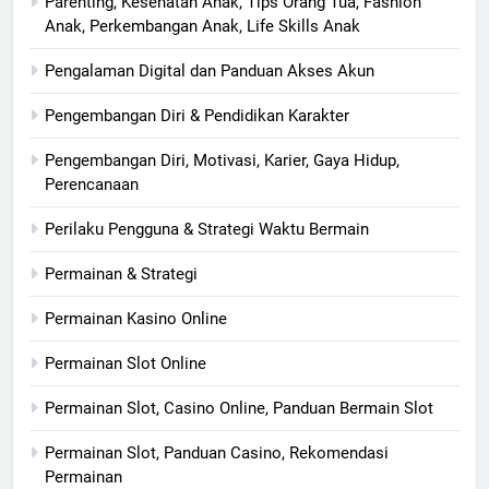
Parenting, Kesehatan Anak, Tips Orang Tua, Fashion
Anak, Perkembangan Anak, Life Skills Anak
Pengalaman Digital dan Panduan Akses Akun
Pengembangan Diri & Pendidikan Karakter
Pengembangan Diri, Motivasi, Karier, Gaya Hidup,
Perencanaan
Perilaku Pengguna & Strategi Waktu Bermain
Permainan & Strategi
Permainan Kasino Online
Permainan Slot Online
Permainan Slot, Casino Online, Panduan Bermain Slot
Permainan Slot, Panduan Casino, Rekomendasi
Permainan