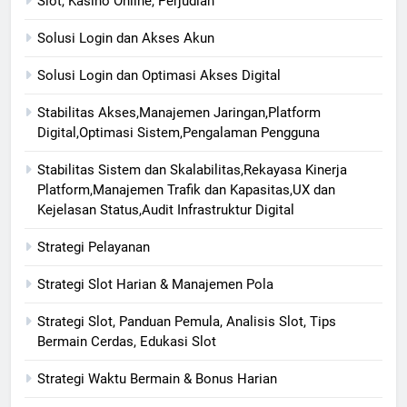
Slot, Kasino Online, Perjudian
Solusi Login dan Akses Akun
Solusi Login dan Optimasi Akses Digital
Stabilitas Akses,Manajemen Jaringan,Platform
Digital,Optimasi Sistem,Pengalaman Pengguna
Stabilitas Sistem dan Skalabilitas,Rekayasa Kinerja
Platform,Manajemen Trafik dan Kapasitas,UX dan
Kejelasan Status,Audit Infrastruktur Digital
Strategi Pelayanan
Strategi Slot Harian & Manajemen Pola
Strategi Slot, Panduan Pemula, Analisis Slot, Tips
Bermain Cerdas, Edukasi Slot
Strategi Waktu Bermain & Bonus Harian