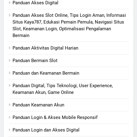
Panduan Akses Digital
Panduan Akses Slot Online, Tips Login Aman, Informasi
Situs Kaya787, Edukasi Pemain Pemula, Navigasi Situs
Slot, Keamanan Login, Optimalisasi Pengalaman
Bermain
Panduan Aktivitas Digital Harian
Panduan Bermain Slot
Panduan dan Keamanan Bermain
Panduan Digital, Tips Teknologi, User Experience,
Keamanan Akun, Game Online
Panduan Keamanan Akun
Panduan Login & Akses Mobile Responsif
Panduan Login dan Akses Digital