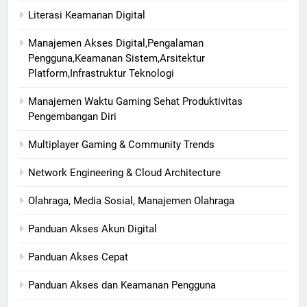
Literasi Keamanan Digital
Manajemen Akses Digital,Pengalaman
Pengguna,Keamanan Sistem,Arsitektur
Platform,Infrastruktur Teknologi
Manajemen Waktu Gaming Sehat Produktivitas
Pengembangan Diri
Multiplayer Gaming & Community Trends
Network Engineering & Cloud Architecture
Olahraga, Media Sosial, Manajemen Olahraga
Panduan Akses Akun Digital
Panduan Akses Cepat
Panduan Akses dan Keamanan Pengguna