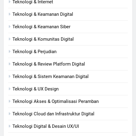
Teknologi & Internet
Teknologi & Keamanan Digital
Teknologi & Keamanan Siber
Teknologi & Komunitas Digital
Teknologi & Perjudian
Teknologi & Review Platform Digital
Teknologi & Sistem Keamanan Digital
Teknologi & UX Design
Teknologi Akses & Optimalisasi Peramban
Teknologi Cloud dan Infrastruktur Digital
Teknologi Digital & Desain UX/UI