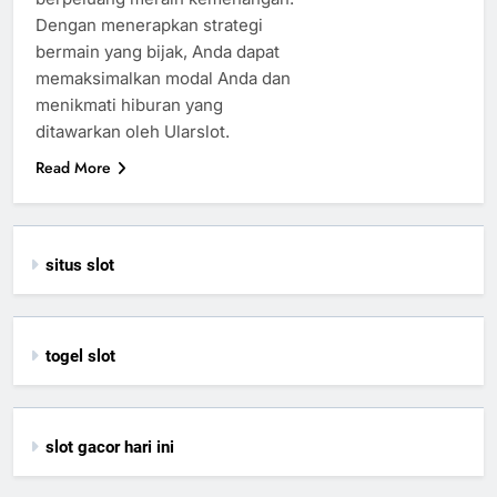
Dengan menerapkan strategi
bermain yang bijak, Anda dapat
memaksimalkan modal Anda dan
menikmati hiburan yang
ditawarkan oleh Ularslot.
Read More
situs slot
togel slot
slot gacor hari ini