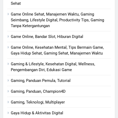
Sehat
Game Online Sehat, Manajemen Waktu, Gaming
Seimbang, Lifestyle Digital, Productivity Tips, Gaming
Tanpa Ketergantungan
Game Online, Bandar Slot, Hiburan Digital
Game Online, Kesehatan Mental, Tips Bermain Game,
Gaya Hidup Sehat, Gaming Sehat, Manajemen Waktu
Gaming & Lifestyle, Kesehatan Digital, Wellness,
Pengembangan Diri, Edukasi Game
Gaming, Panduan Pemula, Tutorial
Gaming, Panduan, Champion4D
Gaming, Teknologi, Multiplayer
Gaya Hidup & Aktivitas Digital