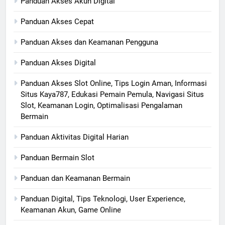
Panduan Akses Akun Digital
Panduan Akses Cepat
Panduan Akses dan Keamanan Pengguna
Panduan Akses Digital
Panduan Akses Slot Online, Tips Login Aman, Informasi
Situs Kaya787, Edukasi Pemain Pemula, Navigasi Situs
Slot, Keamanan Login, Optimalisasi Pengalaman
Bermain
Panduan Aktivitas Digital Harian
Panduan Bermain Slot
Panduan dan Keamanan Bermain
Panduan Digital, Tips Teknologi, User Experience,
Keamanan Akun, Game Online