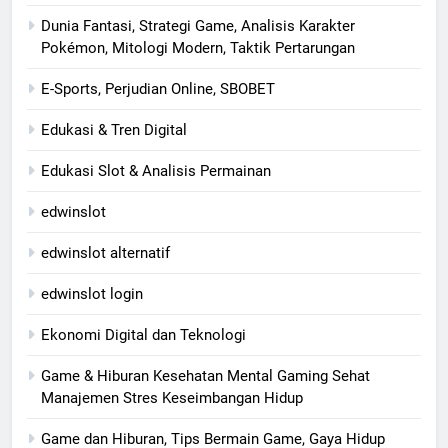
Dunia Fantasi, Strategi Game, Analisis Karakter
Pokémon, Mitologi Modern, Taktik Pertarungan
E-Sports, Perjudian Online, SBOBET
Edukasi & Tren Digital
Edukasi Slot & Analisis Permainan
edwinslot
edwinslot alternatif
edwinslot login
Ekonomi Digital dan Teknologi
Game & Hiburan Kesehatan Mental Gaming Sehat
Manajemen Stres Keseimbangan Hidup
Game dan Hiburan, Tips Bermain Game, Gaya Hidup