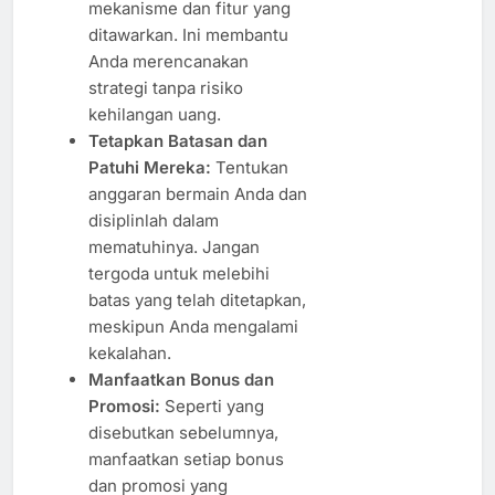
mekanisme dan fitur yang
ditawarkan. Ini membantu
Anda merencanakan
strategi tanpa risiko
kehilangan uang.
Tetapkan Batasan dan
Patuhi Mereka:
Tentukan
anggaran bermain Anda dan
disiplinlah dalam
mematuhinya. Jangan
tergoda untuk melebihi
batas yang telah ditetapkan,
meskipun Anda mengalami
kekalahan.
Manfaatkan Bonus dan
Promosi:
Seperti yang
disebutkan sebelumnya,
manfaatkan setiap bonus
dan promosi yang