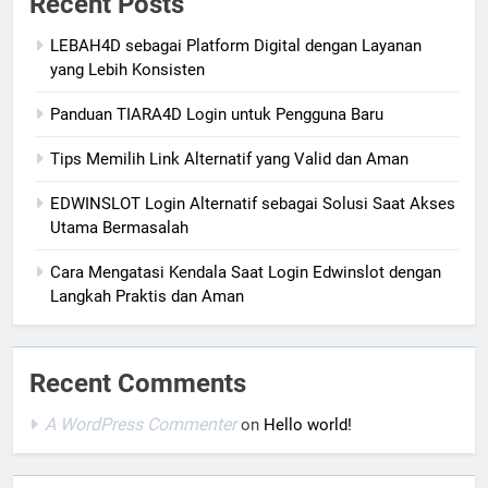
Recent Posts
LEBAH4D sebagai Platform Digital dengan Layanan
yang Lebih Konsisten
Panduan TIARA4D Login untuk Pengguna Baru
Tips Memilih Link Alternatif yang Valid dan Aman
EDWINSLOT Login Alternatif sebagai Solusi Saat Akses
Utama Bermasalah
Cara Mengatasi Kendala Saat Login Edwinslot dengan
Langkah Praktis dan Aman
Recent Comments
A WordPress Commenter
on
Hello world!