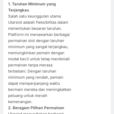
1. Taruhan Minimum yang
Terjangkau
Salah satu keunggulan utama
Ularslot adalah fleksibilitas dalam
menentukan besaran taruhan.
Platform ini menawarkan berbagai
permainan slot dengan taruhan
minimum yang sangat terjangkau,
memungkinkan pemain dengan
modal kecil untuk tetap menikmati
permainan tanpa merasa
terbebani. Dengan taruhan
minimum yang rendah, pemain
dapat memperpanjang waktu
bermain mereka dan meningkatkan
peluang untuk meraih
kemenangan.
2. Beragam Pilihan Permainan
Ularslot menyediakan berbagai