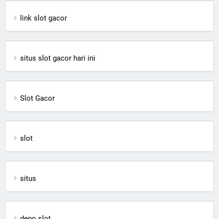
link slot gacor
situs slot gacor hari ini
Slot Gacor
slot
situs
depo slot