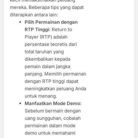
mereka. Beberapa tips yang dapat
diterapkan antara lain:
Pilih Permainan dengan
RTP Tinggi:
Return to
Player (RTP) adalah
persentase teoretis dari
total taruhan yang
dikembalikan kepada
pemain dalam jangka
panjang. Memilih permainan
dengan RTP tinggi dapat
meningkatkan peluang Anda
untuk menang.
Manfaatkan Mode Demo:
Sebelum bermain dengan
uang sungguhan, cobalah
permainan dalam mode
demo untuk memahami