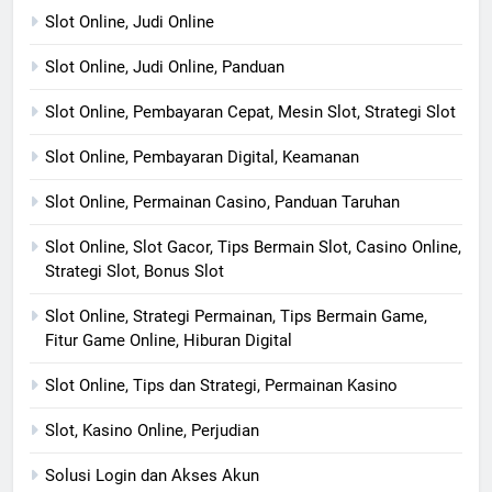
Slot Online, Judi Online
Slot Online, Judi Online, Panduan
Slot Online, Pembayaran Cepat, Mesin Slot, Strategi Slot
Slot Online, Pembayaran Digital, Keamanan
Slot Online, Permainan Casino, Panduan Taruhan
Slot Online, Slot Gacor, Tips Bermain Slot, Casino Online,
Strategi Slot, Bonus Slot
Slot Online, Strategi Permainan, Tips Bermain Game,
Fitur Game Online, Hiburan Digital
Slot Online, Tips dan Strategi, Permainan Kasino
Slot, Kasino Online, Perjudian
Solusi Login dan Akses Akun