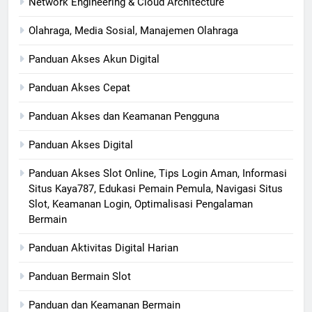
Network Engineering & Cloud Architecture
Olahraga, Media Sosial, Manajemen Olahraga
Panduan Akses Akun Digital
Panduan Akses Cepat
Panduan Akses dan Keamanan Pengguna
Panduan Akses Digital
Panduan Akses Slot Online, Tips Login Aman, Informasi
Situs Kaya787, Edukasi Pemain Pemula, Navigasi Situs
Slot, Keamanan Login, Optimalisasi Pengalaman
Bermain
Panduan Aktivitas Digital Harian
Panduan Bermain Slot
Panduan dan Keamanan Bermain