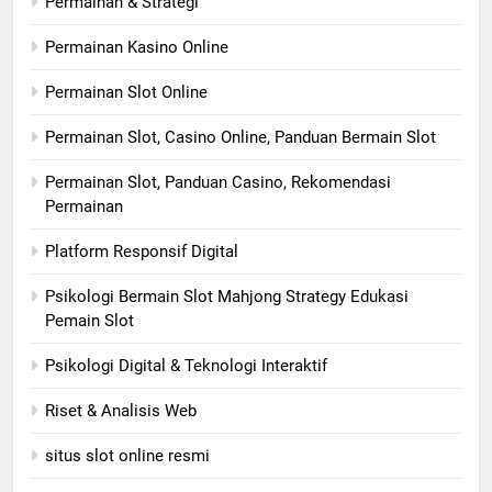
Permainan & Strategi
Permainan Kasino Online
Permainan Slot Online
Permainan Slot, Casino Online, Panduan Bermain Slot
Permainan Slot, Panduan Casino, Rekomendasi
Permainan
Platform Responsif Digital
Psikologi Bermain Slot Mahjong Strategy Edukasi
Pemain Slot
Psikologi Digital & Teknologi Interaktif
Riset & Analisis Web
situs slot online resmi