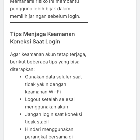
Memahami risiko ini membantu
pengguna lebih bijak dalam
memilih jaringan sebelum login.
Tips Menjaga Keamanan
Koneksi Saat Login
Agar keamanan akun tetap terjaga,
berikut beberapa tips yang bisa
diterapkan:
Gunakan data seluler saat
tidak yakin dengan
keamanan Wi-Fi
Logout setelah selesai
menggunakan akun
Jangan login saat koneksi
tidak stabil
Hindari menggunakan
perangkat bersama di