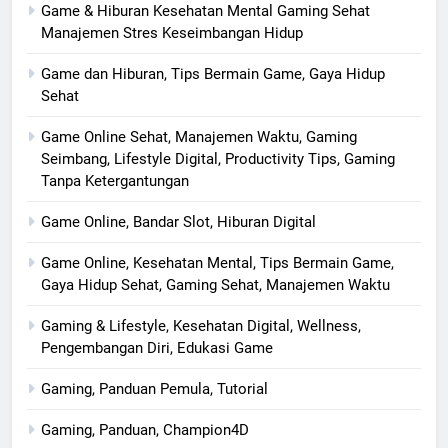
Game & Hiburan Kesehatan Mental Gaming Sehat
Manajemen Stres Keseimbangan Hidup
Game dan Hiburan, Tips Bermain Game, Gaya Hidup
Sehat
Game Online Sehat, Manajemen Waktu, Gaming
Seimbang, Lifestyle Digital, Productivity Tips, Gaming
Tanpa Ketergantungan
Game Online, Bandar Slot, Hiburan Digital
Game Online, Kesehatan Mental, Tips Bermain Game,
Gaya Hidup Sehat, Gaming Sehat, Manajemen Waktu
Gaming & Lifestyle, Kesehatan Digital, Wellness,
Pengembangan Diri, Edukasi Game
Gaming, Panduan Pemula, Tutorial
Gaming, Panduan, Champion4D