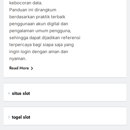
kebocoran data.
Panduan ini dirangkum
berdasarkan praktik terbaik
penggunaan akun digital dan
pengalaman umum pengguna,
sehingga dapat dijadikan referensi
terpercaya bagi siapa saja yang
ingin login dengan aman dan
nyaman.
Read More
situs slot
togel slot