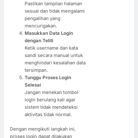
Pastikan tampilan halaman
sesuai dan tidak mengalami
pengalihan yang
mencurigakan.
Masukkan Data Login
dengan Teliti
Ketik username dan kata
sandi secara manual untuk
menghindari kesalahan data
tersimpan.
Tunggu Proses Login
Selesai
Jangan menekan tombol
login berulang kali agar
sistem tidak mendeteksi
aktivitas tidak normal.
Dengan mengikuti langkah ini,
proses login dapat dilakukan