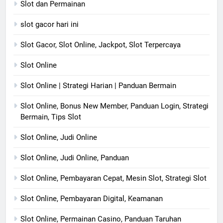
Slot dan Permainan
slot gacor hari ini
Slot Gacor, Slot Online, Jackpot, Slot Terpercaya
Slot Online
Slot Online | Strategi Harian | Panduan Bermain
Slot Online, Bonus New Member, Panduan Login, Strategi
Bermain, Tips Slot
Slot Online, Judi Online
Slot Online, Judi Online, Panduan
Slot Online, Pembayaran Cepat, Mesin Slot, Strategi Slot
Slot Online, Pembayaran Digital, Keamanan
Slot Online, Permainan Casino, Panduan Taruhan