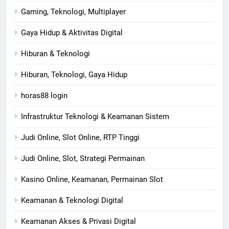
Gaming, Teknologi, Multiplayer
Gaya Hidup & Aktivitas Digital
Hiburan & Teknologi
Hiburan, Teknologi, Gaya Hidup
horas88 login
Infrastruktur Teknologi & Keamanan Sistem
Judi Online, Slot Online, RTP Tinggi
Judi Online, Slot, Strategi Permainan
Kasino Online, Keamanan, Permainan Slot
Keamanan & Teknologi Digital
Keamanan Akses & Privasi Digital