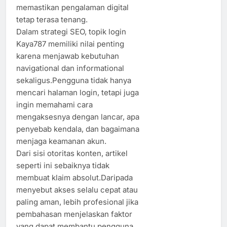
memastikan pengalaman digital
tetap terasa tenang.
Dalam strategi SEO, topik login
Kaya787 memiliki nilai penting
karena menjawab kebutuhan
navigational dan informational
sekaligus.Pengguna tidak hanya
mencari halaman login, tetapi juga
ingin memahami cara
mengaksesnya dengan lancar, apa
penyebab kendala, dan bagaimana
menjaga keamanan akun.
Dari sisi otoritas konten, artikel
seperti ini sebaiknya tidak
membuat klaim absolut.Daripada
menyebut akses selalu cepat atau
paling aman, lebih profesional jika
pembahasan menjelaskan faktor
yang dapat membantu pengguna