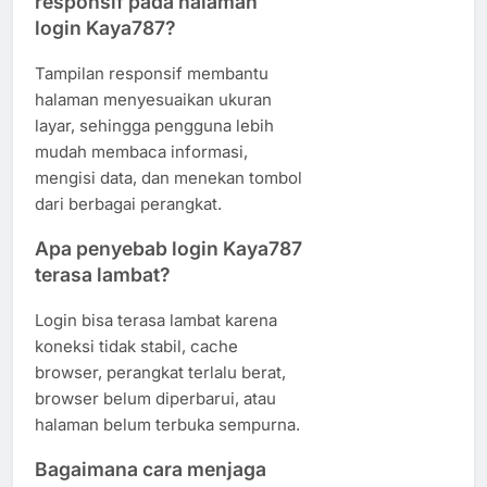
responsif pada halaman
login Kaya787?
Tampilan responsif membantu
halaman menyesuaikan ukuran
layar, sehingga pengguna lebih
mudah membaca informasi,
mengisi data, dan menekan tombol
dari berbagai perangkat.
Apa penyebab login Kaya787
terasa lambat?
Login bisa terasa lambat karena
koneksi tidak stabil, cache
browser, perangkat terlalu berat,
browser belum diperbarui, atau
halaman belum terbuka sempurna.
Bagaimana cara menjaga