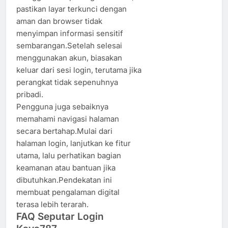
pastikan layar terkunci dengan
aman dan browser tidak
menyimpan informasi sensitif
sembarangan.Setelah selesai
menggunakan akun, biasakan
keluar dari sesi login, terutama jika
perangkat tidak sepenuhnya
pribadi.
Pengguna juga sebaiknya
memahami navigasi halaman
secara bertahap.Mulai dari
halaman login, lanjutkan ke fitur
utama, lalu perhatikan bagian
keamanan atau bantuan jika
dibutuhkan.Pendekatan ini
membuat pengalaman digital
terasa lebih terarah.
FAQ Seputar Login