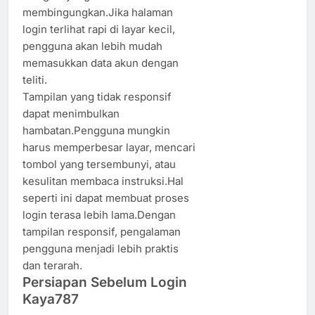
membingungkan.Jika halaman
login terlihat rapi di layar kecil,
pengguna akan lebih mudah
memasukkan data akun dengan
teliti.
Tampilan yang tidak responsif
dapat menimbulkan
hambatan.Pengguna mungkin
harus memperbesar layar, mencari
tombol yang tersembunyi, atau
kesulitan membaca instruksi.Hal
seperti ini dapat membuat proses
login terasa lebih lama.Dengan
tampilan responsif, pengalaman
pengguna menjadi lebih praktis
dan terarah.
Persiapan Sebelum Login
Kaya787