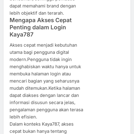
dapat memahami brand dengan
lebih objektif dan terarah.
Mengapa Akses Cepat
Penting dalam Login
Kaya787
Akses cepat menjadi kebutuhan
utama bagi pengguna digital
modern.Pengguna tidak ingin
menghabiskan waktu hanya untuk
membuka halaman login atau
mencari bagian yang seharusnya
mudah ditemukan.Ketika halaman
dapat diakses dengan lancar dan
informasi disusun secara jelas,
pengalaman pengguna akan terasa
lebih efisien.
Dalam konteks Kaya787, akses
cepat bukan hanya tentang