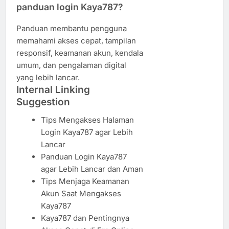
panduan login Kaya787?
Panduan membantu pengguna
memahami akses cepat, tampilan
responsif, keamanan akun, kendala
umum, dan pengalaman digital
yang lebih lancar.
Internal Linking
Suggestion
Tips Mengakses Halaman
Login Kaya787 agar Lebih
Lancar
Panduan Login Kaya787
agar Lebih Lancar dan Aman
Tips Menjaga Keamanan
Akun Saat Mengakses
Kaya787
Kaya787 dan Pentingnya