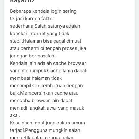
Kaya787
Beberapa kendala login sering
terjadi karena faktor
sederhana.Salah satunya adalah
koneksi internet yang tidak
stabil.Halaman bisa gagal dimuat
atau berhenti di tengah proses jika
jaringan bermasalah.
Kendala lain adalah cache browser
yang menumpuk.Cache lama dapat
membuat halaman tidak
menampilkan pembaruan dengan
baik.Membersihkan cache atau
mencoba browser lain dapat
menjadi langkah awal yang masuk
akal.
Kesalahan input juga cukup umum
terjadi.Pengguna mungkin salah
mengetik data, menggunakan