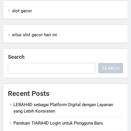
slot gacor
situs slot gacor hari ini
Search
SEARCH
Recent Posts
LEBAH4D sebagai Platform Digital dengan Layanan
yang Lebih Konsisten
Panduan TIARA4D Login untuk Pengguna Baru