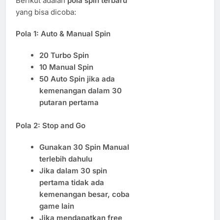
Berikut adalah
pola spin terbaru
yang bisa dicoba:
Pola 1: Auto & Manual Spin
20 Turbo Spin
10 Manual Spin
50 Auto Spin jika ada
kemenangan dalam 30
putaran pertama
Pola 2: Stop and Go
Gunakan 30 Spin Manual
terlebih dahulu
Jika dalam 30 spin
pertama tidak ada
kemenangan besar, coba
game lain
Jika mendapatkan free