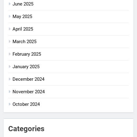
June 2025
May 2025
April 2025
March 2025
February 2025
January 2025
December 2024
November 2024
October 2024
Categories