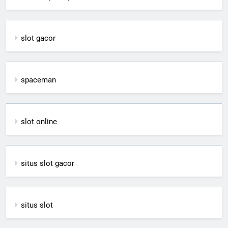
slot gacor
spaceman
slot online
situs slot gacor
situs slot