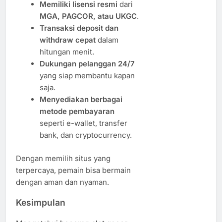
Memiliki lisensi resmi
dari
MGA, PAGCOR, atau UKGC
.
Transaksi deposit dan
withdraw cepat
dalam
hitungan menit.
Dukungan pelanggan 24/7
yang siap membantu kapan
saja.
Menyediakan berbagai
metode pembayaran
seperti e-wallet, transfer
bank, dan cryptocurrency.
Dengan memilih situs yang
terpercaya, pemain bisa bermain
dengan aman dan nyaman.
Kesimpulan