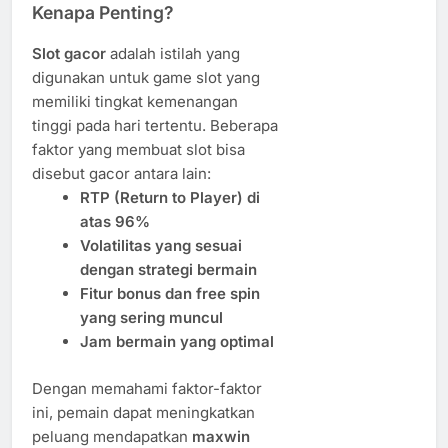
Kenapa Penting?
Slot gacor
adalah istilah yang
digunakan untuk game slot yang
memiliki tingkat kemenangan
tinggi pada hari tertentu. Beberapa
faktor yang membuat slot bisa
disebut gacor antara lain:
RTP (Return to Player) di
atas 96%
Volatilitas yang sesuai
dengan strategi bermain
Fitur bonus dan free spin
yang sering muncul
Jam bermain yang optimal
Dengan memahami faktor-faktor
ini, pemain dapat meningkatkan
peluang mendapatkan
maxwin