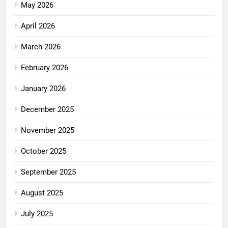
May 2026
April 2026
March 2026
February 2026
January 2026
December 2025
November 2025
October 2025
September 2025
August 2025
July 2025