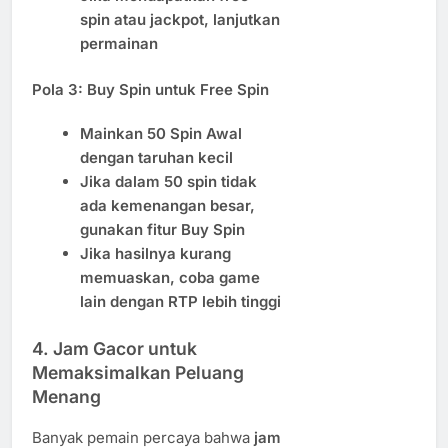
spin atau jackpot, lanjutkan
permainan
Pola 3: Buy Spin untuk Free Spin
Mainkan 50 Spin Awal
dengan taruhan kecil
Jika dalam 50 spin tidak
ada kemenangan besar,
gunakan fitur Buy Spin
Jika hasilnya kurang
memuaskan, coba game
lain dengan RTP lebih tinggi
4. Jam Gacor untuk
Memaksimalkan Peluang
Menang
Banyak pemain percaya bahwa
jam