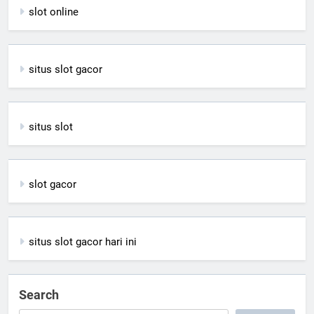
slot online
situs slot gacor
situs slot
slot gacor
situs slot gacor hari ini
Search