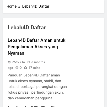
Home
Lebah4D Daftar
Lebah4D Daftar
Lebah4D Daftar Aman untuk
Pengalaman Akses yang
Nyaman
95a971a
3 months
ago
0
17 mins
Panduan Lebah4D Daftar aman
untuk akses nyaman, stabil, dan
jelas di berbagai perangkat dengan
fokus privasi, perlindungan akun,
dan kemudahan pengguna.