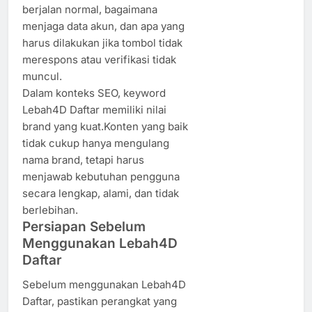
berjalan normal, bagaimana
menjaga data akun, dan apa yang
harus dilakukan jika tombol tidak
merespons atau verifikasi tidak
muncul.
Dalam konteks SEO, keyword
Lebah4D Daftar memiliki nilai
brand yang kuat.Konten yang baik
tidak cukup hanya mengulang
nama brand, tetapi harus
menjawab kebutuhan pengguna
secara lengkap, alami, dan tidak
berlebihan.
Persiapan Sebelum
Menggunakan Lebah4D
Daftar
Sebelum menggunakan Lebah4D
Daftar, pastikan perangkat yang