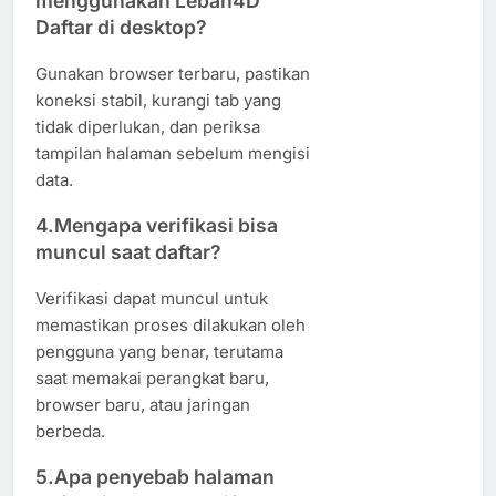
menggunakan Lebah4D
Daftar di desktop?
Gunakan browser terbaru, pastikan
koneksi stabil, kurangi tab yang
tidak diperlukan, dan periksa
tampilan halaman sebelum mengisi
data.
4.Mengapa verifikasi bisa
muncul saat daftar?
Verifikasi dapat muncul untuk
memastikan proses dilakukan oleh
pengguna yang benar, terutama
saat memakai perangkat baru,
browser baru, atau jaringan
berbeda.
5.Apa penyebab halaman