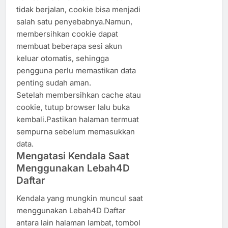
tidak berjalan, cookie bisa menjadi
salah satu penyebabnya.Namun,
membersihkan cookie dapat
membuat beberapa sesi akun
keluar otomatis, sehingga
pengguna perlu memastikan data
penting sudah aman.
Setelah membersihkan cache atau
cookie, tutup browser lalu buka
kembali.Pastikan halaman termuat
sempurna sebelum memasukkan
data.
Mengatasi Kendala Saat
Menggunakan Lebah4D
Daftar
Kendala yang mungkin muncul saat
menggunakan Lebah4D Daftar
antara lain halaman lambat, tombol