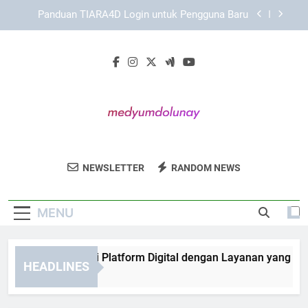
Skip
Tips Memilih Link Alternatif yang Valid dan Aman
to
content
EDWINSLOT Login Alternatif sebagai Solusi Saat
Akses Utama Bermasalah
LEBAH4D sebagai Platform Digital dengan
Layanan yang Lebih Konsisten
Panduan TIARA4D Login untuk Pengguna Baru
Tips Memilih Link Alternatif yang Valid dan Aman
Medyum Dolunay
Dapatkan Layanan Konsultasi Spiritual Di
EDWINSLOT Login Alternatif sebagai Solusi Saat
NEWSLETTER
RANDOM NEWS
Akses Utama Bermasalah
Medyum Dolunay.
MENU
BAH4D sebagai Platform Digital dengan Layanan yang Lebih 
HEADLINES
Weeks Ago