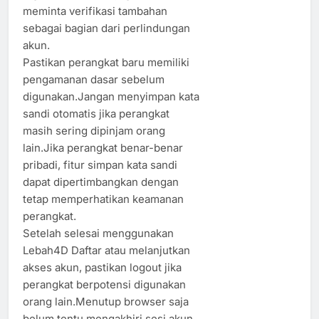
meminta verifikasi tambahan
sebagai bagian dari perlindungan
akun.
Pastikan perangkat baru memiliki
pengamanan dasar sebelum
digunakan.Jangan menyimpan kata
sandi otomatis jika perangkat
masih sering dipinjam orang
lain.Jika perangkat benar-benar
pribadi, fitur simpan kata sandi
dapat dipertimbangkan dengan
tetap memperhatikan keamanan
perangkat.
Setelah selesai menggunakan
Lebah4D Daftar atau melanjutkan
akses akun, pastikan logout jika
perangkat berpotensi digunakan
orang lain.Menutup browser saja
belum tentu mengakhiri sesi akun.