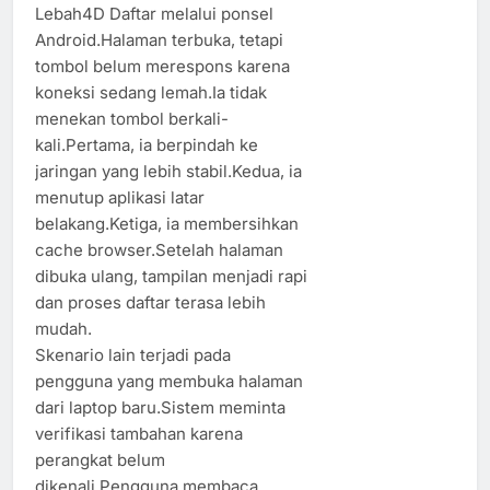
Lebah4D Daftar melalui ponsel
Android.Halaman terbuka, tetapi
tombol belum merespons karena
koneksi sedang lemah.Ia tidak
menekan tombol berkali-
kali.Pertama, ia berpindah ke
jaringan yang lebih stabil.Kedua, ia
menutup aplikasi latar
belakang.Ketiga, ia membersihkan
cache browser.Setelah halaman
dibuka ulang, tampilan menjadi rapi
dan proses daftar terasa lebih
mudah.
Skenario lain terjadi pada
pengguna yang membuka halaman
dari laptop baru.Sistem meminta
verifikasi tambahan karena
perangkat belum
dikenali.Pengguna membaca