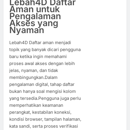
Lebah4D Daftar
Aman untuk
Pengalaman
Akses yang
Nyaman
Lebah4D Daftar aman menjadi
topik yang banyak dicari pengguna
baru ketika ingin memahami
proses awal akses dengan lebih
jelas, nyaman, dan tidak
membingungkan.Dalam
pengalaman digital, tahap daftar
bukan hanya soal mengisi kolom
yang tersedia.Pengguna juga perlu
memperhatikan keamanan
perangkat, kestabilan koneksi,
kondisi browser, tampilan halaman,
kata sandi, serta proses verifikasi