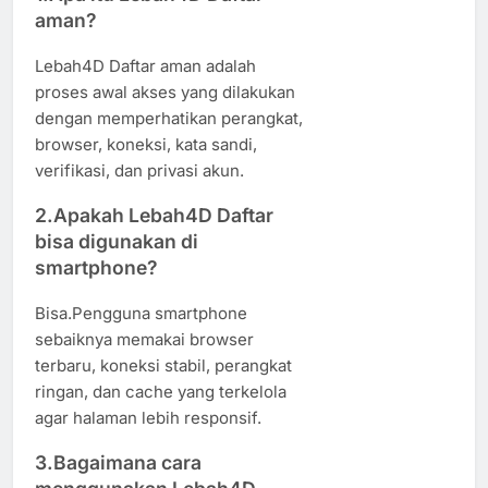
aman?
Lebah4D Daftar aman adalah
proses awal akses yang dilakukan
dengan memperhatikan perangkat,
browser, koneksi, kata sandi,
verifikasi, dan privasi akun.
2.Apakah Lebah4D Daftar
bisa digunakan di
smartphone?
Bisa.Pengguna smartphone
sebaiknya memakai browser
terbaru, koneksi stabil, perangkat
ringan, dan cache yang terkelola
agar halaman lebih responsif.
3.Bagaimana cara