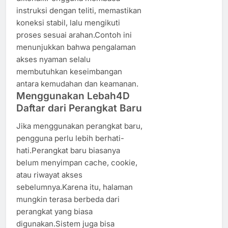
instruksi dengan teliti, memastikan
koneksi stabil, lalu mengikuti
proses sesuai arahan.Contoh ini
menunjukkan bahwa pengalaman
akses nyaman selalu
membutuhkan keseimbangan
antara kemudahan dan keamanan.
Menggunakan Lebah4D
Daftar dari Perangkat Baru
Jika menggunakan perangkat baru,
pengguna perlu lebih berhati-
hati.Perangkat baru biasanya
belum menyimpan cache, cookie,
atau riwayat akses
sebelumnya.Karena itu, halaman
mungkin terasa berbeda dari
perangkat yang biasa
digunakan.Sistem juga bisa