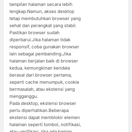
tampilan halaman secara lebih
lengkap.Namun, akses desktop
tetap membutuhkan browser yang
sehat dan perangkat yang stabil.
Pastikan browser sudah
diperbarui.Jika halaman tidak
responsif, coba gunakan browser
lain sebagai pembanding.Jika
halaman berjalan baik di browser
kedua, kemungkinan kendala
berasal dari browser pertama,
seperti cache menumpuk, cookie
bermasalah, atau ekstensi yang
mengganggu.
Pada desktop, ekstensi browser
perlu diperhatikan.Beberapa
ekstensi dapat memblokir elemen
halaman seperti tombol, notifikasi,
atau verifikasi.Jika ada bagian