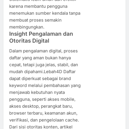
karena membantu pengguna
menemukan sumber kendala tanpa
membuat proses semakin
membingungkan.
Insight Pengalaman dan
Otoritas Digital
Dalam pengalaman digital, proses
daftar yang aman bukan hanya
cepat, tetapi juga jelas, stabil, dan
mudah dipahami.Lebah4D Daftar
dapat diperkuat sebagai brand
keyword melalui pembahasan yang
menjawab kebutuhan nyata
pengguna, seperti akses mobile,
akses desktop, perangkat baru,
browser terbaru, keamanan akun,
verifikasi, dan pengelolaan cache.
Dari sisi otoritas konten, artikel