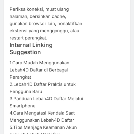
Periksa koneksi, muat ulang
halaman, bersihkan cache,
gunakan browser lain, nonaktifkan
ekstensi yang mengganggu, atau
restart perangkat.
Internal Linking
Suggestion
1.Cara Mudah Menggunakan
Lebah4D Daftar di Berbagai
Perangkat
2.Lebah4D Daftar Praktis untuk
Pengguna Baru
3.Panduan Lebah4D Daftar Melalui
Smartphone
4.Cara Mengatasi Kendala Saat
Menggunakan Lebah4D Daftar
5.Tips Menjaga Keamanan Akun