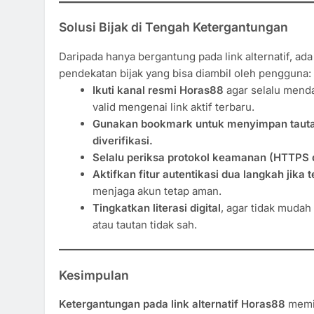
Solusi Bijak di Tengah Ketergantungan
Daripada hanya bergantung pada link alternatif, ad
pendekatan bijak yang bisa diambil oleh pengguna:
Ikuti kanal resmi Horas88
agar selalu menda
valid mengenai link aktif terbaru.
Gunakan bookmark untuk menyimpan tauta
diverifikasi.
Selalu periksa protokol keamanan (HTTPS 
Aktifkan fitur autentikasi dua langkah jika 
menjaga akun tetap aman.
Tingkatkan literasi digital
, agar tidak mudah 
atau tautan tidak sah.
Kesimpulan
Ketergantungan pada link alternatif Horas88
memili