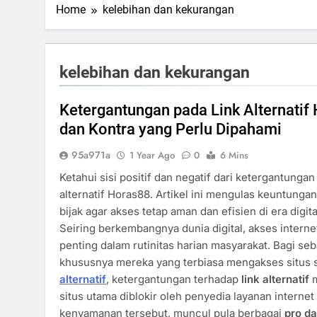
Home
kelebihan dan kekurangan
kelebihan dan kekurangan
Ketergantungan pada Link Alternatif
dan Kontra yang Perlu Dipahami
95a971a
1 Year Ago
0
6 Mins
Ketahui sisi positif dan negatif dari ketergantungan
alternatif Horas88. Artikel ini mengulas keuntungan,
bijak agar akses tetap aman dan efisien di era digita
Seiring berkembangnya dunia digital, akses interne
penting dalam rutinitas harian masyarakat. Bagi se
khususnya mereka yang terbiasa mengakses situs 
alternatif
, ketergantungan terhadap
link alternatif
m
situs utama diblokir oleh penyedia layanan internet 
kenyamanan tersebut, muncul pula berbagai
pro da