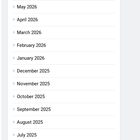
May 2026
April 2026
March 2026
February 2026
January 2026
December 2025
November 2025
October 2025
September 2025
August 2025
July 2025