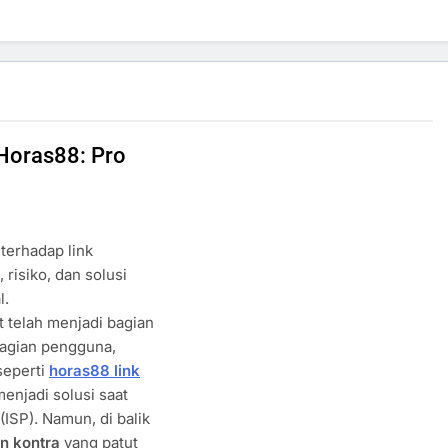
 Horas88: Pro
 terhadap link
 risiko, dan solusi
l.
t telah menjadi bagian
bagian pengguna,
seperti
horas88 link
enjadi solusi saat
(ISP). Namun, di balik
n kontra
yang patut