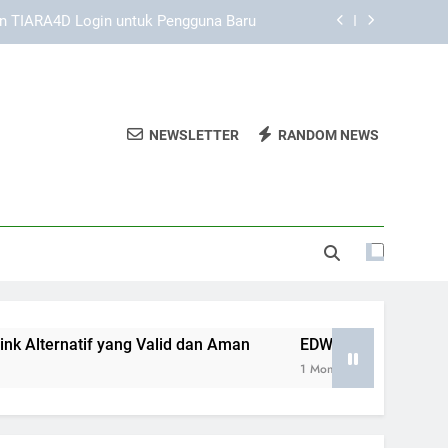
n TIARA4D Login untuk Pengguna Baru
ih Link Alternatif yang Valid dan Aman
i Solusi Saat Akses Utama Bermasalah
NEWSLETTER
RANDOM NEWS
 dengan Layanan yang Lebih Konsisten
n TIARA4D Login untuk Pengguna Baru
ih Link Alternatif yang Valid dan Aman
i Solusi Saat Akses Utama Bermasalah
tif yang Valid dan Aman
EDWINSLOT Login Alternatif se
1 Month Ago