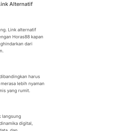
ink Alternatif
g. Link alternatif
engan Horas88 kapan
nghindarkan dari
n.
 dibandingkan harus
 merasa lebih nyaman
nis yang rumit.
ak langsung
inamika digital,
data, dan