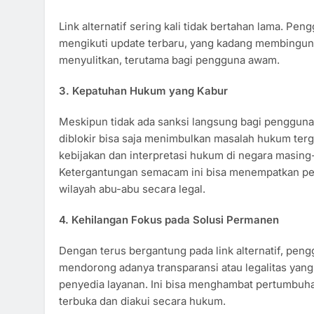
Link alternatif sering kali tidak bertahan lama. Pen
mengikuti update terbaru, yang kadang membingu
menyulitkan, terutama bagi pengguna awam.
3.
Kepatuhan Hukum yang Kabur
Meskipun tidak ada sanksi langsung bagi pengguna,
diblokir bisa saja menimbulkan masalah hukum ter
kebijakan dan interpretasi hukum di negara masing
Ketergantungan semacam ini bisa menempatkan p
wilayah abu-abu secara legal.
4.
Kehilangan Fokus pada Solusi Permanen
Dengan terus bergantung pada link alternatif, pen
mendorong adanya transparansi atau legalitas yang
penyedia layanan. Ini bisa menghambat pertumbuha
terbuka dan diakui secara hukum.