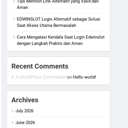
Tips Memilih Link Alternatif yang Valid dan
Aman
EDWINSLOT Login Alternatif sebagai Solusi
Saat Akses Utama Bermasalah
Cara Mengatasi Kendala Saat Login Edwinslot
dengan Langkah Praktis dan Aman
Recent Comments
A WordPress Commenter
on
Hello world!
Archives
July 2026
June 2026