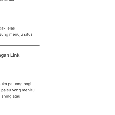
dak jelas
gsung menuju situs
ngan Link
buka peluang bagi
 palsu yang meniru
ishing atau