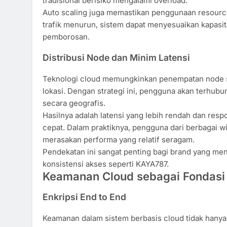
tradisional berisiko mengalami overload.
Auto scaling juga memastikan penggunaan resource 
trafik menurun, sistem dapat menyesuaikan kapasi
pemborosan.
Distribusi Node dan Minim Latensi
Teknologi cloud memungkinkan penempatan node s
lokasi. Dengan strategi ini, pengguna akan terhubu
secara geografis.
Hasilnya adalah latensi yang lebih rendah dan resp
cepat. Dalam praktiknya, pengguna dari berbagai wi
merasakan performa yang relatif seragam.
Pendekatan ini sangat penting bagi brand yang me
konsistensi akses seperti KAYA787.
Keamanan Cloud sebagai Fondasi
Enkripsi End to End
Keamanan dalam sistem berbasis cloud tidak hanya s