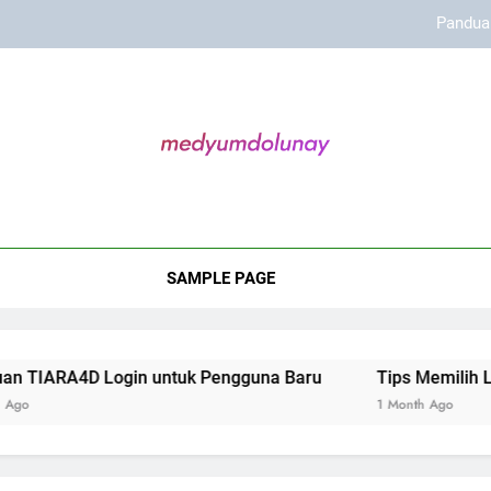
Pandua
Tips Memil
EDWINSLOT Login Alternatif sebaga
LEBAH4D sebagai Platform Digital
yum Dolunay
Pandua
Layanan Konsultasi Spiritual Di Medyum Dolunay.
Tips Memil
SAMPLE PAGE
EDWINSLOT Login Alternatif sebaga
Login untuk Pengguna Baru
Tips Memilih Link Alternat
1 Month Ago