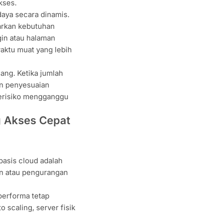
kses.
aya secara dinamis.
sarkan kebutuhan
in atau halaman
aktu muat yang lebih
jang. Ketika jumlah
an penyesuaian
berisiko mengganggu
g Akses Cepat
basis cloud adalah
n atau pengurangan
performa tetap
 scaling, server fisik