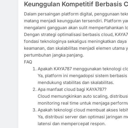
Keunggulan Kompetitif Berbasis 
Dalam persaingan platform digital, penggunaan tek
matang menjadi keunggulan tersendiri. Platform ya
mengalami gangguan akan sulit mempertahankan lo
Dengan strategi optimalisasi berbasis cloud, KAY
fondasi teknologinya sekaligus meningkatkan daya sa
keamanan, dan skalabilitas menjadi elemen utama
pertumbuhan jangka panjang.
FAQ
Apakah KAYA787 menggunakan teknologi cl
Ya, platform ini mengadopsi sistem berbasis
mendukung stabilitas dan skalabilitas.
Apa manfaat cloud bagi KAYA787?
Cloud memungkinkan auto scaling, distribus
monitoring real time untuk menjaga perform
Apakah teknologi cloud membuat akses lebi
Ya, distribusi server dan optimasi jaringa
latensi dan mempercepat respon.