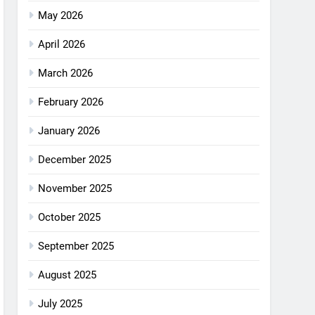
May 2026
April 2026
March 2026
February 2026
January 2026
December 2025
November 2025
October 2025
September 2025
August 2025
July 2025