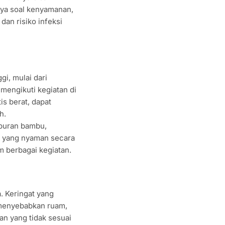
nya soal kenyamanan,
 dan risiko infeksi
gi, mulai dari
 mengikuti kegiatan di
is berat, dapat
h.
mpuran bambu,
 yang nyaman secara
am berbagai kegiatan.
. Keringat yang
t menyebabkan ruam,
ian yang tidak sesuai