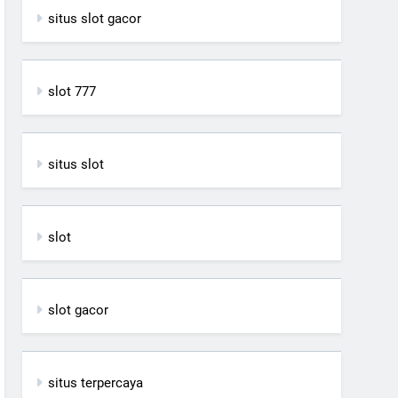
situs slot gacor
slot 777
situs slot
slot
slot gacor
situs terpercaya