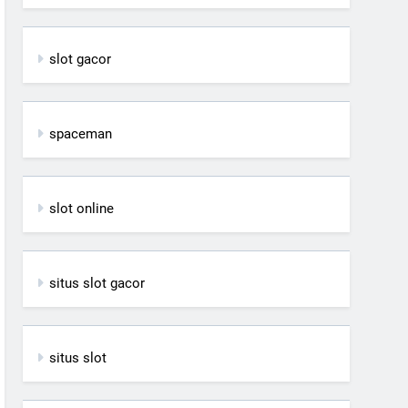
slot gacor
spaceman
slot online
situs slot gacor
situs slot