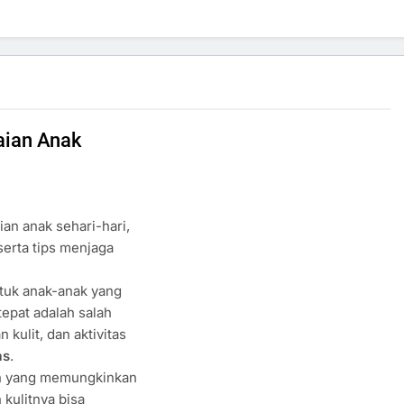
aian Anak
an anak sehari-hari,
erta tips menjaga
tuk anak-anak yang
tepat adalah salah
kulit, dan aktivitas
as
.
han yang memungkinkan
 kulitnya bisa