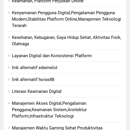
Keamanan, Platform Perjudian Online
Kenyamanan Pengguna Digital,Pengalaman Pengguna
Modern,Stabilitas Platform Online,Manajemen Teknologi
Terarah
Kesehatan, Kebugaran, Gaya Hidup Sehat, Aktivitas Fisik,
Olahraga
Layanan Digital dan Konsistensi Platform
link alternatif edwinslot
link alternatif horas88
Literasi Keamanan Digital
Manajemen Akses Digital,Pengalaman
Pengguna,Keamanan Sistem,Arsitektur
Platform,Infrastruktur Teknologi
Manajemen Waktu Gaming Sehat Produktivitas