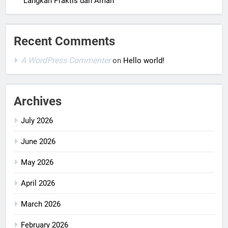
Langkah Praktis dan Aman
Recent Comments
A WordPress Commenter
on
Hello world!
Archives
July 2026
June 2026
May 2026
April 2026
March 2026
February 2026