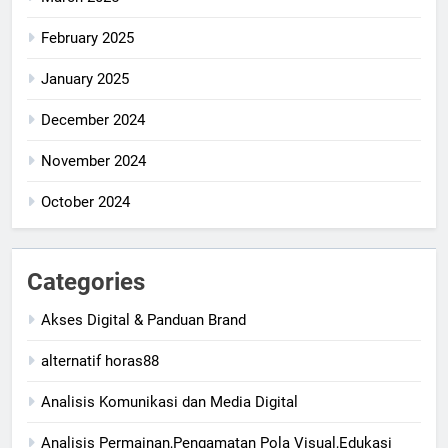
February 2025
January 2025
December 2024
November 2024
October 2024
Categories
Akses Digital & Panduan Brand
alternatif horas88
Analisis Komunikasi dan Media Digital
Analisis Permainan,Pengamatan Pola Visual,Edukasi