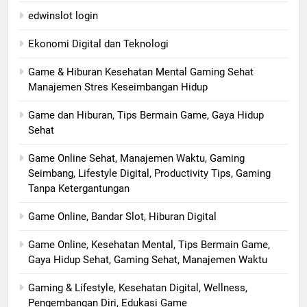
edwinslot login
Ekonomi Digital dan Teknologi
Game & Hiburan Kesehatan Mental Gaming Sehat
Manajemen Stres Keseimbangan Hidup
Game dan Hiburan, Tips Bermain Game, Gaya Hidup
Sehat
Game Online Sehat, Manajemen Waktu, Gaming
Seimbang, Lifestyle Digital, Productivity Tips, Gaming
Tanpa Ketergantungan
Game Online, Bandar Slot, Hiburan Digital
Game Online, Kesehatan Mental, Tips Bermain Game,
Gaya Hidup Sehat, Gaming Sehat, Manajemen Waktu
Gaming & Lifestyle, Kesehatan Digital, Wellness,
Pengembangan Diri, Edukasi Game