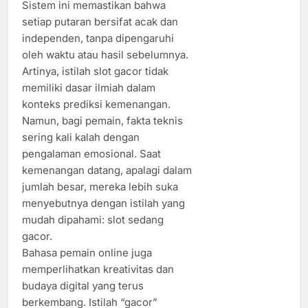
Sistem ini memastikan bahwa
setiap putaran bersifat acak dan
independen, tanpa dipengaruhi
oleh waktu atau hasil sebelumnya.
Artinya, istilah slot gacor tidak
memiliki dasar ilmiah dalam
konteks prediksi kemenangan.
Namun, bagi pemain, fakta teknis
sering kali kalah dengan
pengalaman emosional. Saat
kemenangan datang, apalagi dalam
jumlah besar, mereka lebih suka
menyebutnya dengan istilah yang
mudah dipahami: slot sedang
gacor.
Bahasa pemain online juga
memperlihatkan kreativitas dan
budaya digital yang terus
berkembang. Istilah “gacor”