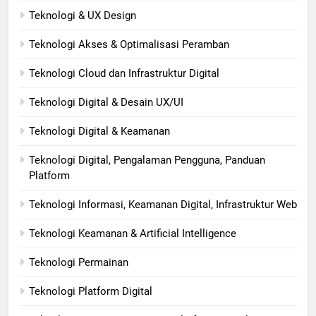
Teknologi & UX Design
Teknologi Akses & Optimalisasi Peramban
Teknologi Cloud dan Infrastruktur Digital
Teknologi Digital & Desain UX/UI
Teknologi Digital & Keamanan
Teknologi Digital, Pengalaman Pengguna, Panduan
Platform
Teknologi Informasi, Keamanan Digital, Infrastruktur Web
Teknologi Keamanan & Artificial Intelligence
Teknologi Permainan
Teknologi Platform Digital