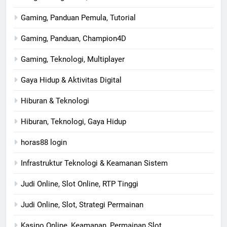
Gaming, Panduan Pemula, Tutorial
Gaming, Panduan, Champion4D
Gaming, Teknologi, Multiplayer
Gaya Hidup & Aktivitas Digital
Hiburan & Teknologi
Hiburan, Teknologi, Gaya Hidup
horas88 login
Infrastruktur Teknologi & Keamanan Sistem
Judi Online, Slot Online, RTP Tinggi
Judi Online, Slot, Strategi Permainan
Kasino Online, Keamanan, Permainan Slot