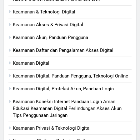
Keamanan & Teknologi Digital
Keamanan Akses & Privasi Digital
Keamanan Akun, Panduan Pengguna
Keamanan Daftar dan Pengalaman Akses Digital
Keamanan Digital
Keamanan Digital, Panduan Pengguna, Teknologi Online
Keamanan Digital, Proteksi Akun, Panduan Login
Keamanan Koneksi Internet Panduan Login Aman
Edukasi Keamanan Digital Perlindungan Akses Akun
Tips Penggunaan Jaringan
Keamanan Privasi & Teknologi Digital