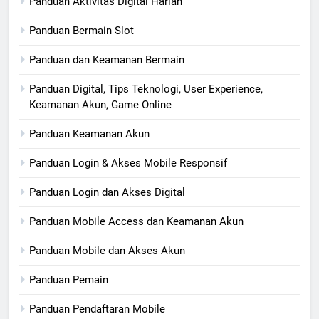
Panduan Aktivitas Digital Harian
Panduan Bermain Slot
Panduan dan Keamanan Bermain
Panduan Digital, Tips Teknologi, User Experience,
Keamanan Akun, Game Online
Panduan Keamanan Akun
Panduan Login & Akses Mobile Responsif
Panduan Login dan Akses Digital
Panduan Mobile Access dan Keamanan Akun
Panduan Mobile dan Akses Akun
Panduan Pemain
Panduan Pendaftaran Mobile