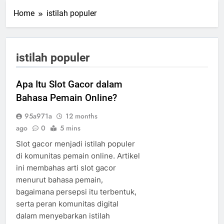
Home
istilah populer
istilah populer
Apa Itu Slot Gacor dalam
Bahasa Pemain Online?
95a971a
12 months
ago
0
5 mins
Slot gacor menjadi istilah populer
di komunitas pemain online. Artikel
ini membahas arti slot gacor
menurut bahasa pemain,
bagaimana persepsi itu terbentuk,
serta peran komunitas digital
dalam menyebarkan istilah