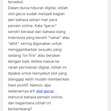
tersebut.
Dalam dunia hiburan digital, istilah
slot gacor
sudah menjadi bagian
dari bahasa sehari-hari para
pemain online. Kata “gacor”
sendiri berasal dari bahasa slang
Indonesia yang berarti “ramai” atau
“aktif,” sering digunakan untuk
menggambarkan sesuatu yang
sedang “on fire” atau berjalan
dengan baik. Ketika masuk ke
ranah permainan digital, istilah ini
dipakai untuk menyebut slot yang
dianggap lebih mudah memberikan
hasil positif. Namun, apa
sebenarnya arti
slot gacor
menurut bahasa pemain online,
dan bagaimana istilah ini
berkembang?