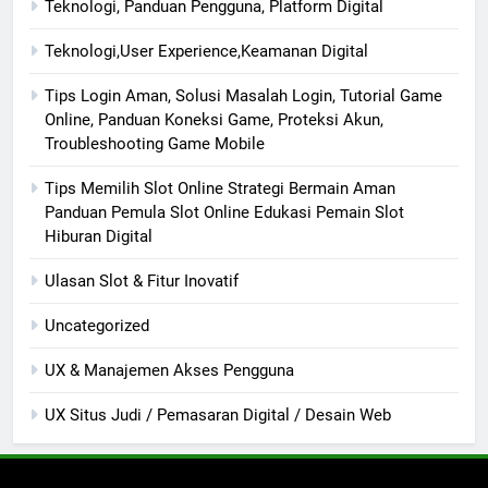
Teknologi, Panduan Pengguna, Platform Digital
Teknologi,User Experience,Keamanan Digital
Tips Login Aman, Solusi Masalah Login, Tutorial Game
Online, Panduan Koneksi Game, Proteksi Akun,
Troubleshooting Game Mobile
Tips Memilih Slot Online Strategi Bermain Aman
Panduan Pemula Slot Online Edukasi Pemain Slot
Hiburan Digital
Ulasan Slot & Fitur Inovatif
Uncategorized
UX & Manajemen Akses Pengguna
UX Situs Judi / Pemasaran Digital / Desain Web