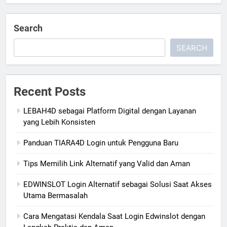
Search
SEARCH
Recent Posts
LEBAH4D sebagai Platform Digital dengan Layanan
yang Lebih Konsisten
Panduan TIARA4D Login untuk Pengguna Baru
Tips Memilih Link Alternatif yang Valid dan Aman
EDWINSLOT Login Alternatif sebagai Solusi Saat Akses
Utama Bermasalah
Cara Mengatasi Kendala Saat Login Edwinslot dengan