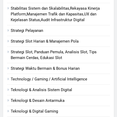
Stabilitas Sistem dan Skalabilitas,Rekayasa Kinerja
Platform,Manajemen Trafik dan Kapasitas,UX dan
Kejelasan Status,Audit Infrastruktur Digital
Strategi Pelayanan
Strategi Slot Harian & Manajemen Pola
Strategi Slot, Panduan Pemula, Analisis Slot, Tips
Bermain Cerdas, Edukasi Slot
Strategi Waktu Bermain & Bonus Harian
Technology / Gaming / Artificial Intelligence
Teknologi & Analisis Sistem Digital
Teknologi & Desain Antarmuka
Teknologi & Digital Gaming