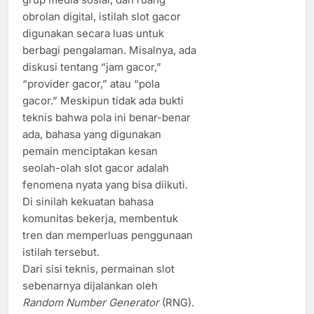
obrolan digital, istilah slot gacor
digunakan secara luas untuk
berbagi pengalaman. Misalnya, ada
diskusi tentang “jam gacor,”
“provider gacor,” atau “pola
gacor.” Meskipun tidak ada bukti
teknis bahwa pola ini benar-benar
ada, bahasa yang digunakan
pemain menciptakan kesan
seolah-olah slot gacor adalah
fenomena nyata yang bisa diikuti.
Di sinilah kekuatan bahasa
komunitas bekerja, membentuk
tren dan memperluas penggunaan
istilah tersebut.
Dari sisi teknis, permainan slot
sebenarnya dijalankan oleh
Random Number Generator
(RNG).