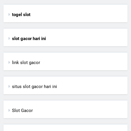
togel slot
slot gacor hari ini
link slot gacor
situs slot gacor hari ini
Slot Gacor