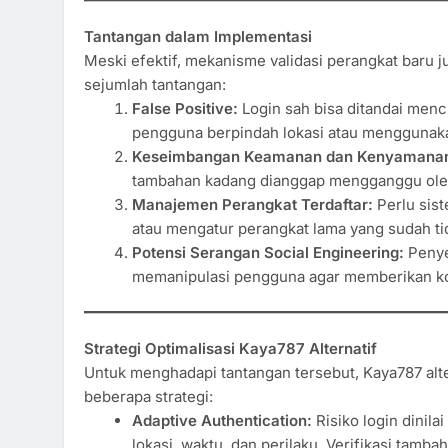
Tantangan dalam Implementasi
Meski efektif, mekanisme validasi perangkat baru 
sejumlah tantangan:
False Positive:
Login sah bisa ditandai menc
pengguna berpindah lokasi atau menggunak
Keseimbangan Keamanan dan Kenyamana
tambahan kadang dianggap mengganggu ole
Manajemen Perangkat Terdaftar:
Perlu sis
atau mengatur perangkat lama yang sudah ti
Potensi Serangan Social Engineering:
Penye
memanipulasi pengguna agar memberikan kod
Strategi Optimalisasi Kaya787 Alternatif
Untuk menghadapi tantangan tersebut, Kaya787 alt
beberapa strategi:
Adaptive Authentication:
Risiko login dinila
lokasi, waktu, dan perilaku. Verifikasi tamba