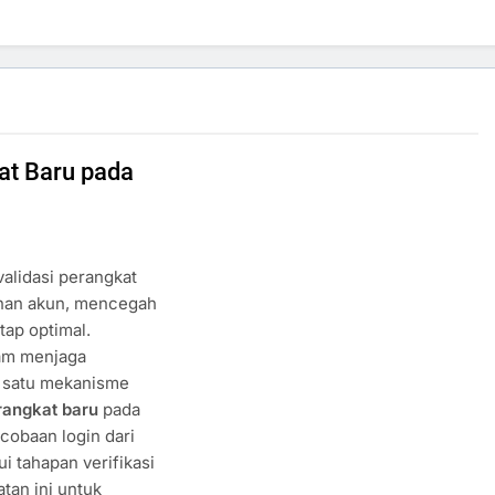
at Baru pada
validasi perangkat
anan akun, mencegah
tap optimal.
lam menjaga
h satu mekanisme
rangkat baru
pada
rcobaan login dari
i tahapan verifikasi
an ini untuk