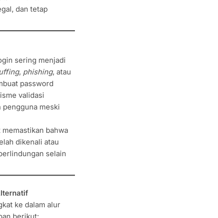
gal, dan tetap
ogin sering menjadi
uffing
,
phishing
, atau
embuat password
isme validasi
n pengguna meski
at memastikan bahwa
elah dikenali atau
perlindungan selain
ternatif
gkat ke dalam alur
an berikut: