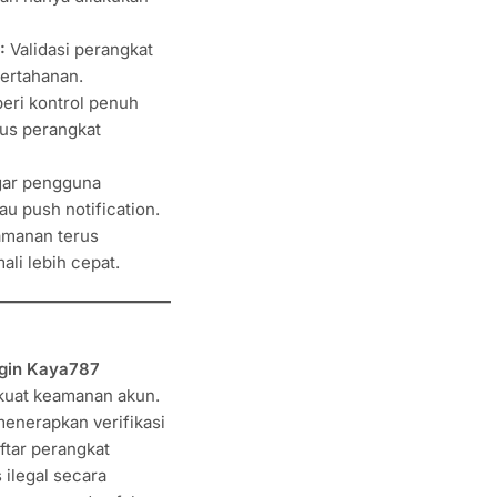
:
Validasi perangkat
ertahanan.
eri kontrol penuh
us perangkat
ar pengguna
 push notification.
manan terus
li lebih cepat.
ogin Kaya787
kuat keamanan akun.
menerapkan verifikasi
ftar perangkat
 ilegal secara