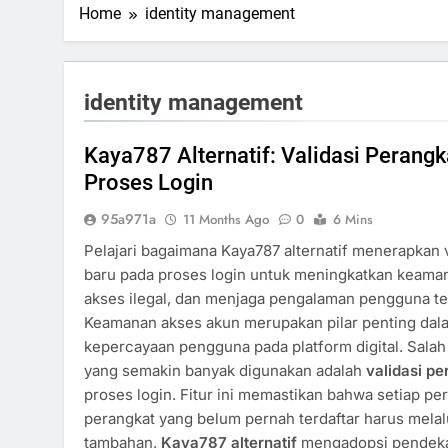
Home
identity management
identity management
Kaya787 Alternatif: Validasi Perangk
Proses Login
95a971a
11 Months Ago
0
6 Mins
Pelajari bagaimana Kaya787 alternatif menerapkan 
baru pada proses login untuk meningkatkan keam
akses ilegal, dan menjaga pengalaman pengguna te
Keamanan akses akun merupakan pilar penting da
kepercayaan pengguna pada platform digital. Sala
yang semakin banyak digunakan adalah
validasi pe
proses login. Fitur ini memastikan bahwa setiap pe
perangkat yang belum pernah terdaftar harus melalu
tambahan.
Kaya787 alternatif
mengadopsi pendekat