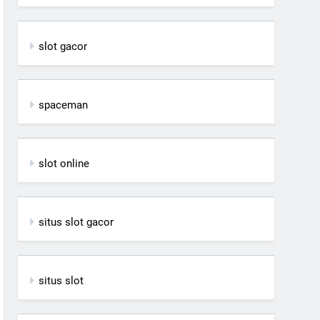
slot gacor
spaceman
slot online
situs slot gacor
situs slot