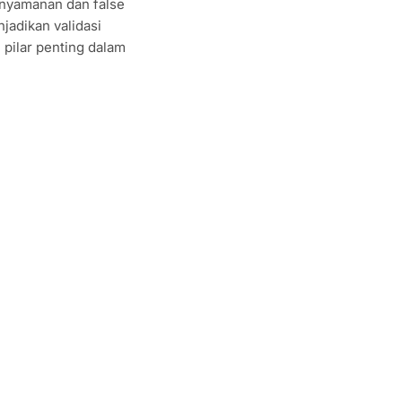
enyamanan dan false
jadikan validasi
 pilar penting dalam