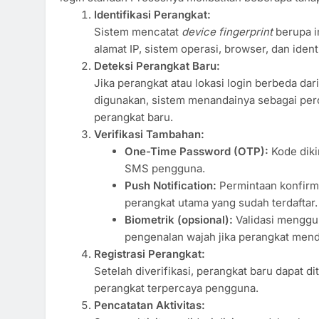
Identifikasi Perangkat:
Sistem mencatat
device fingerprint
berupa i
alamat IP, sistem operasi, browser, dan iden
Deteksi Perangkat Baru:
Jika perangkat atau lokasi login berbeda dar
digunakan, sistem menandainya sebagai perc
perangkat baru.
Verifikasi Tambahan:
One-Time Password (OTP):
Kode diki
SMS pengguna.
Push Notification:
Permintaan konfirma
perangkat utama yang sudah terdaftar.
Biometrik (opsional):
Validasi menggun
pengenalan wajah jika perangkat men
Registrasi Perangkat:
Setelah diverifikasi, perangkat baru dapat d
perangkat terpercaya pengguna.
Pencatatan Aktivitas: