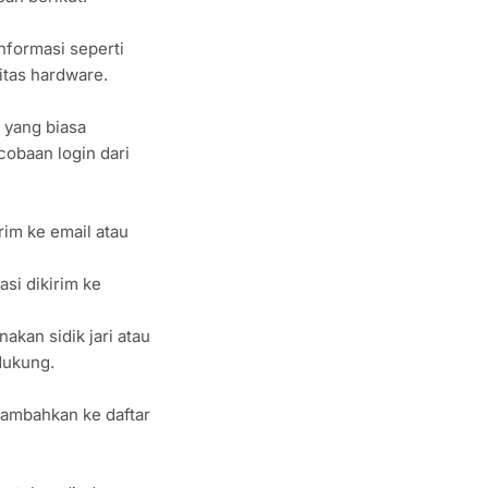
nformasi seperti
titas hardware.
i yang biasa
obaan login dari
rim ke email atau
si dikirim ke
akan sidik jari atau
dukung.
itambahkan ke daftar