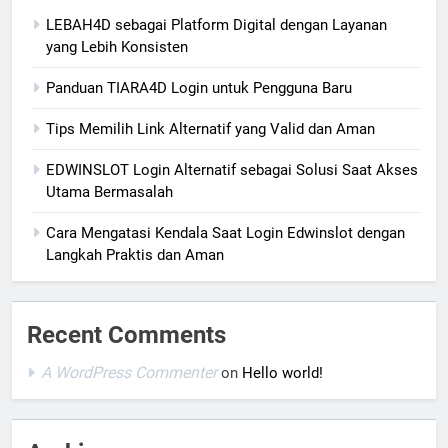
LEBAH4D sebagai Platform Digital dengan Layanan
yang Lebih Konsisten
Panduan TIARA4D Login untuk Pengguna Baru
Tips Memilih Link Alternatif yang Valid dan Aman
EDWINSLOT Login Alternatif sebagai Solusi Saat Akses
Utama Bermasalah
Cara Mengatasi Kendala Saat Login Edwinslot dengan
Langkah Praktis dan Aman
Recent Comments
A WordPress Commenter
on
Hello world!