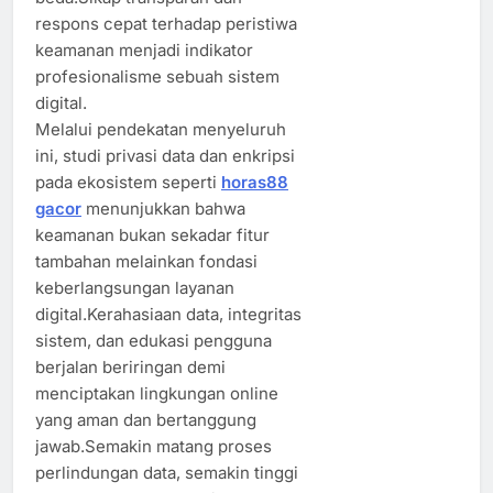
respons cepat terhadap peristiwa
keamanan menjadi indikator
profesionalisme sebuah sistem
digital.
Melalui pendekatan menyeluruh
ini, studi privasi data dan enkripsi
pada ekosistem seperti
horas88
gacor
menunjukkan bahwa
keamanan bukan sekadar fitur
tambahan melainkan fondasi
keberlangsungan layanan
digital.Kerahasiaan data, integritas
sistem, dan edukasi pengguna
berjalan beriringan demi
menciptakan lingkungan online
yang aman dan bertanggung
jawab.Semakin matang proses
perlindungan data, semakin tinggi