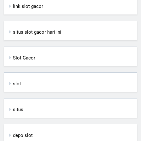
link slot gacor
situs slot gacor hari ini
Slot Gacor
slot
situs
depo slot