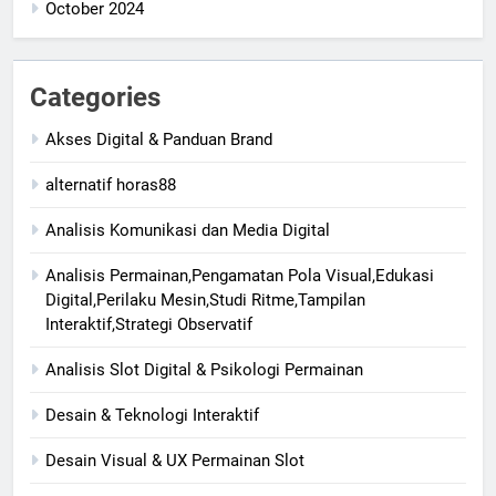
October 2024
Categories
Akses Digital & Panduan Brand
alternatif horas88
Analisis Komunikasi dan Media Digital
Analisis Permainan,Pengamatan Pola Visual,Edukasi
Digital,Perilaku Mesin,Studi Ritme,Tampilan
Interaktif,Strategi Observatif
Analisis Slot Digital & Psikologi Permainan
Desain & Teknologi Interaktif
Desain Visual & UX Permainan Slot