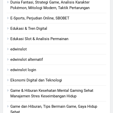
Dunia Fantasi, Strategi Game, Analisis Karakter
Pokémon, Mitologi Modern, Taktik Pertarungan
E-Sports, Perjudian Online, SBOBET
Edukasi & Tren Digital
Edukasi Slot & Analisis Permainan
edwinslot
edwinslot alternatif
edwinslot login
Ekonomi Digital dan Teknologi
Game & Hiburan Kesehatan Mental Gaming Sehat
Manajemen Stres Keseimbangan Hidup
Game dan Hiburan, Tips Bermain Game, Gaya Hidup
Sehat