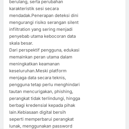
berulang, serta perubahan
karakteristik sesi secara
mendadak.Penerapan deteksi dini
mengurangi risiko serangan silent
infiltration yang sering menjadi
penyebab utama kebocoran data
skala besar.
Dari perspektif pengguna, edukasi
memainkan peran utama dalam
meningkatkan keamanan
keseluruhan.Meski platform
menjaga data secara teknis,
pengguna tetap perlu menghindari
tautan mencurigakan, phishing,
perangkat tidak terlindungi, hingga
berbagi kredensial kepada pihak
lain.Kebiasaan digital bersih
seperti memperbarui perangkat
lunak, menggunakan password