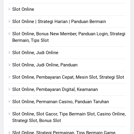
Slot Online
Slot Online | Strategi Harian | Panduan Bermain
Slot Online, Bonus New Member, Panduan Login, Strategi
Bermain, Tips Slot
Slot Online, Judi Online
Slot Online, Judi Online, Panduan
Slot Online, Pembayaran Cepat, Mesin Slot, Strategi Slot
Slot Online, Pembayaran Digital, Keamanan
Slot Online, Permainan Casino, Panduan Taruhan
Slot Online, Slot Gacor, Tips Bermain Slot, Casino Online,
Strategi Slot, Bonus Slot
Slot Online, Strategi Permainan, Tips Bermain Game,