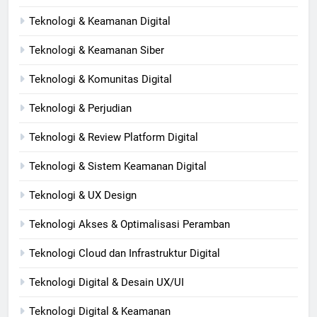
Teknologi & Keamanan Digital
Teknologi & Keamanan Siber
Teknologi & Komunitas Digital
Teknologi & Perjudian
Teknologi & Review Platform Digital
Teknologi & Sistem Keamanan Digital
Teknologi & UX Design
Teknologi Akses & Optimalisasi Peramban
Teknologi Cloud dan Infrastruktur Digital
Teknologi Digital & Desain UX/UI
Teknologi Digital & Keamanan