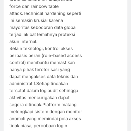
force dan rainbow table
attack.Technical hardening seperti
ini semakin krusial karena
mayoritas kebocoran data global
terjadi akibat lemahnya proteksi
akun internal.
Selain teknologi, kontrol akses
berbasis peran (role-based access
control) membantu memastikan
hanya pihak terotorisasi yang
dapat mengakses data teknis dan
administratif.Setiap tindakan
tercatat dalam log audit sehingga
aktivitas mencurigakan dapat
segera ditindak.Platform matang
melengkapi sistem dengan monitor
anomali yang memindai pola akses
tidak biasa, percobaan login