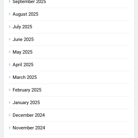
September 2025
August 2025
July 2025
June 2025
May 2025
April 2025
March 2025
February 2025
January 2025
December 2024
November 2024