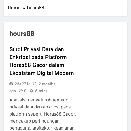
Home
hours88
hours88
Studi Privasi Data dan
Enkripsi pada Platform
Horas88 Gacor dalam
Ekosistem Digital Modern
95a971a
9 months
ago
0
6 mins
Analisis menyeluruh tentang
privasi data dan enkripsi pada
platform seperti Horas88 Gacor,
mencakup perlindungan
pengguna, arsitektur keamanan,