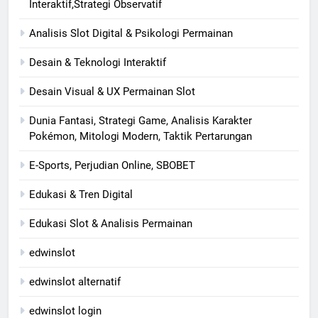
Interaktif,Strategi Observatif
Analisis Slot Digital & Psikologi Permainan
Desain & Teknologi Interaktif
Desain Visual & UX Permainan Slot
Dunia Fantasi, Strategi Game, Analisis Karakter
Pokémon, Mitologi Modern, Taktik Pertarungan
E-Sports, Perjudian Online, SBOBET
Edukasi & Tren Digital
Edukasi Slot & Analisis Permainan
edwinslot
edwinslot alternatif
edwinslot login