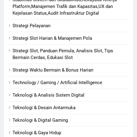
Platform,Manajemen Trafik dan Kapasitas,UX dan
Kejelasan Status,Audit Infrastruktur Digital
Strategi Pelayanan
Strategi Slot Harian & Manajemen Pola
Strategi Slot, Panduan Pemula, Analisis Slot, Tips
Bermain Cerdas, Edukasi Slot
Strategi Waktu Bermain & Bonus Harian
Technology / Gaming / Artificial Intelligence
Teknologi & Analisis Sistem Digital
Teknologi & Desain Antarmuka
Teknologi & Digital Gaming
Teknologi & Gaya Hidup