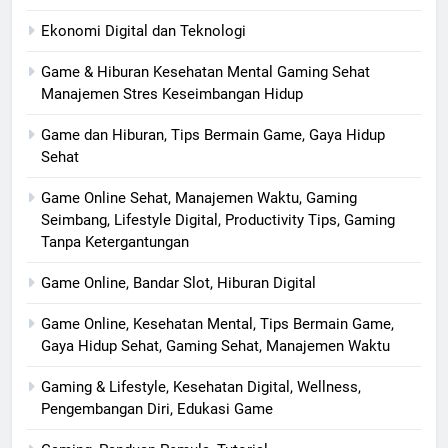
Ekonomi Digital dan Teknologi
Game & Hiburan Kesehatan Mental Gaming Sehat
Manajemen Stres Keseimbangan Hidup
Game dan Hiburan, Tips Bermain Game, Gaya Hidup
Sehat
Game Online Sehat, Manajemen Waktu, Gaming
Seimbang, Lifestyle Digital, Productivity Tips, Gaming
Tanpa Ketergantungan
Game Online, Bandar Slot, Hiburan Digital
Game Online, Kesehatan Mental, Tips Bermain Game,
Gaya Hidup Sehat, Gaming Sehat, Manajemen Waktu
Gaming & Lifestyle, Kesehatan Digital, Wellness,
Pengembangan Diri, Edukasi Game