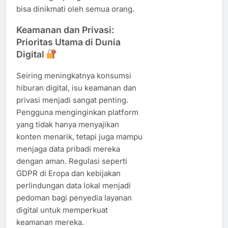
bisa dinikmati oleh semua orang.
Keamanan dan Privasi:
Prioritas Utama di Dunia
Digital
Seiring meningkatnya konsumsi
hiburan digital, isu keamanan dan
privasi menjadi sangat penting.
Pengguna menginginkan platform
yang tidak hanya menyajikan
konten menarik, tetapi juga mampu
menjaga data pribadi mereka
dengan aman. Regulasi seperti
GDPR di Eropa dan kebijakan
perlindungan data lokal menjadi
pedoman bagi penyedia layanan
digital untuk memperkuat
keamanan mereka.