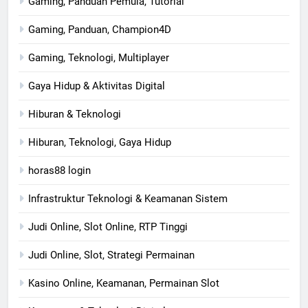
Gaming, Panduan Pemula, Tutorial
Gaming, Panduan, Champion4D
Gaming, Teknologi, Multiplayer
Gaya Hidup & Aktivitas Digital
Hiburan & Teknologi
Hiburan, Teknologi, Gaya Hidup
horas88 login
Infrastruktur Teknologi & Keamanan Sistem
Judi Online, Slot Online, RTP Tinggi
Judi Online, Slot, Strategi Permainan
Kasino Online, Keamanan, Permainan Slot