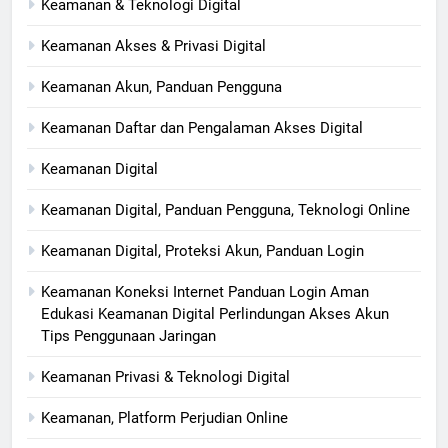
Keamanan & Teknologi Digital
Keamanan Akses & Privasi Digital
Keamanan Akun, Panduan Pengguna
Keamanan Daftar dan Pengalaman Akses Digital
Keamanan Digital
Keamanan Digital, Panduan Pengguna, Teknologi Online
Keamanan Digital, Proteksi Akun, Panduan Login
Keamanan Koneksi Internet Panduan Login Aman
Edukasi Keamanan Digital Perlindungan Akses Akun
Tips Penggunaan Jaringan
Keamanan Privasi & Teknologi Digital
Keamanan, Platform Perjudian Online