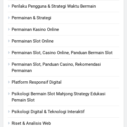
Perilaku Pengguna & Strategi Waktu Bermain
Permainan & Strategi
Permainan Kasino Online
Permainan Slot Online
Permainan Slot, Casino Online, Panduan Bermain Slot
Permainan Slot, Panduan Casino, Rekomendasi
Permainan
Platform Responsif Digital
Psikologi Bermain Slot Mahjong Strategy Edukasi
Pemain Slot
Psikologi Digital & Teknologi Interaktif
Riset & Analisis Web