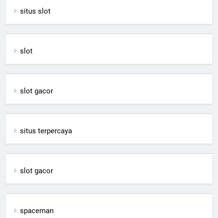
situs slot
slot
slot gacor
situs terpercaya
slot gacor
spaceman