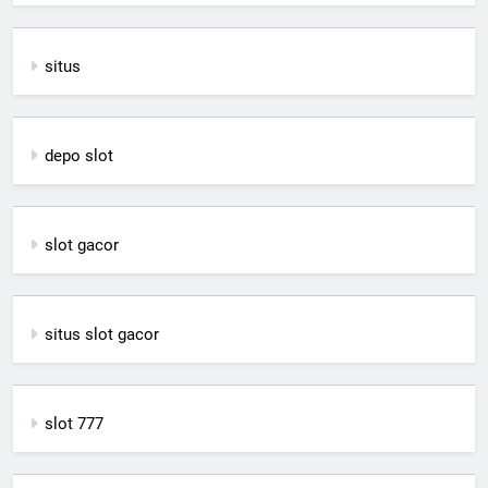
situs
depo slot
slot gacor
situs slot gacor
slot 777