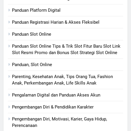
Panduan Platform Digital
Panduan Registrasi Harian & Akses Fleksibel
Panduan Slot Online
Panduan Slot Online Tips & Trik Slot Fitur Baru Slot Link
Slot Resmi Promo dan Bonus Slot Strategi Slot Online
Panduan, Slot Online
Parenting, Kesehatan Anak, Tips Orang Tua, Fashion
Anak, Perkembangan Anak, Life Skills Anak
Pengalaman Digital dan Panduan Akses Akun
Pengembangan Diri & Pendidikan Karakter
Pengembangan Diri, Motivasi, Karier, Gaya Hidup,
Perencanaan