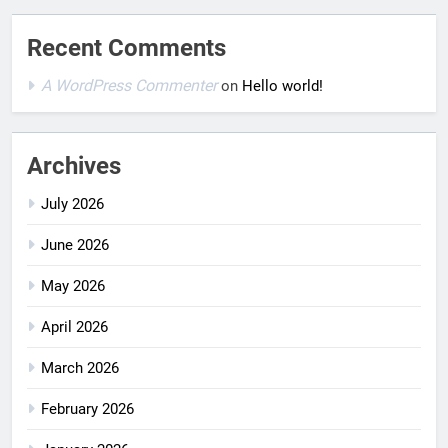
Recent Comments
A WordPress Commenter
on
Hello world!
Archives
July 2026
June 2026
May 2026
April 2026
March 2026
February 2026