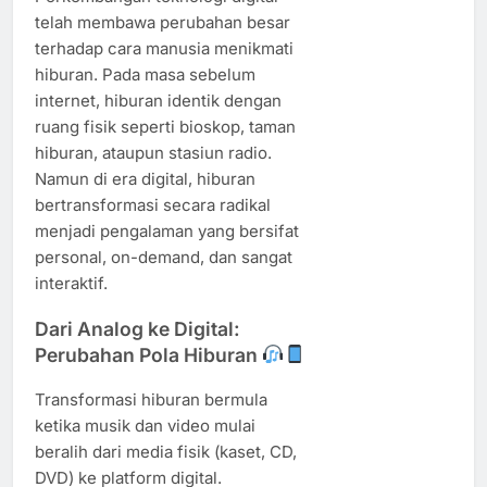
telah membawa perubahan besar
terhadap cara manusia menikmati
hiburan. Pada masa sebelum
internet, hiburan identik dengan
ruang fisik seperti bioskop, taman
hiburan, ataupun stasiun radio.
Namun di era digital, hiburan
bertransformasi secara radikal
menjadi pengalaman yang bersifat
personal, on-demand, dan sangat
interaktif.
Dari Analog ke Digital:
Perubahan Pola Hiburan
Transformasi hiburan bermula
ketika musik dan video mulai
beralih dari media fisik (kaset, CD,
DVD) ke platform digital.