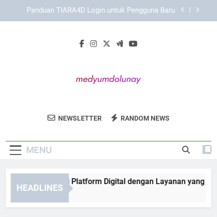
Skip
Tips Memilih Link Alternatif yang Valid dan Aman
to
content
EDWINSLOT Login Alternatif sebagai Solusi Saat
Akses Utama Bermasalah
LEBAH4D sebagai Platform Digital dengan
Layanan yang Lebih Konsisten
Panduan TIARA4D Login untuk Pengguna Baru
Tips Memilih Link Alternatif yang Valid dan Aman
Medyum Dolunay
Dapatkan Layanan Konsultasi Spiritual Di
EDWINSLOT Login Alternatif sebagai Solusi Saat
NEWSLETTER
RANDOM NEWS
Akses Utama Bermasalah
Medyum Dolunay.
MENU
BAH4D sebagai Platform Digital dengan Layanan yang Lebih 
HEADLINES
Weeks Ago