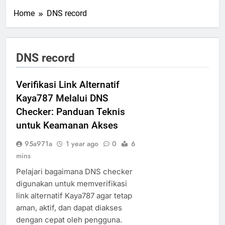
Home
DNS record
DNS record
Verifikasi Link Alternatif
Kaya787 Melalui DNS
Checker: Panduan Teknis
untuk Keamanan Akses
95a971a
1 year ago
0
6
mins
Pelajari bagaimana DNS checker
digunakan untuk memverifikasi
link alternatif Kaya787 agar tetap
aman, aktif, dan dapat diakses
dengan cepat oleh pengguna.