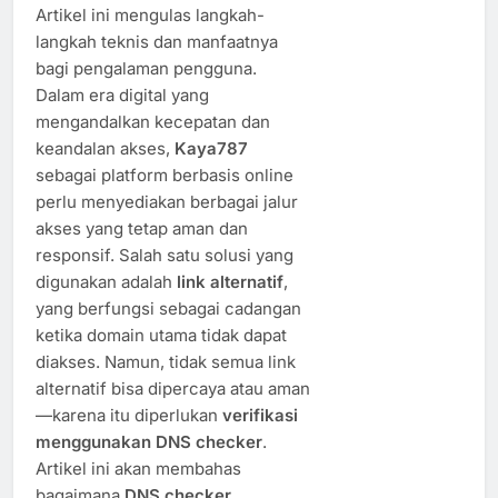
Artikel ini mengulas langkah-
langkah teknis dan manfaatnya
bagi pengalaman pengguna.
Dalam era digital yang
mengandalkan kecepatan dan
keandalan akses,
Kaya787
sebagai platform berbasis online
perlu menyediakan berbagai jalur
akses yang tetap aman dan
responsif. Salah satu solusi yang
digunakan adalah
link alternatif
,
yang berfungsi sebagai cadangan
ketika domain utama tidak dapat
diakses. Namun, tidak semua link
alternatif bisa dipercaya atau aman
—karena itu diperlukan
verifikasi
menggunakan DNS checker
.
Artikel ini akan membahas
bagaimana
DNS checker