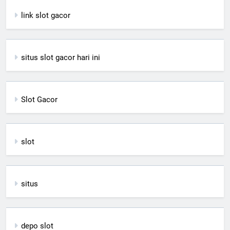
link slot gacor
situs slot gacor hari ini
Slot Gacor
slot
situs
depo slot