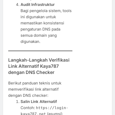
Audit Infrastruktur
Bagi pengelola sistem, tools
ini digunakan untuk
memastikan konsistensi
pengaturan DNS pada
semua domain yang
digunakan.
Langkah-Langkah Verifikasi
Link Alternatif Kaya787
dengan DNS Checker
Berikut panduan teknis untuk
memverifikasi link alternatif
dengan DNS checker:
Salin Link Alternatif
Contoh:
https://login-
(asumsi)
kaya787.net