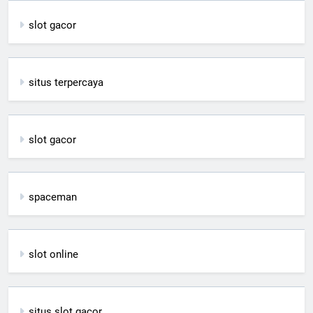
slot gacor
situs terpercaya
slot gacor
spaceman
slot online
situs slot gacor