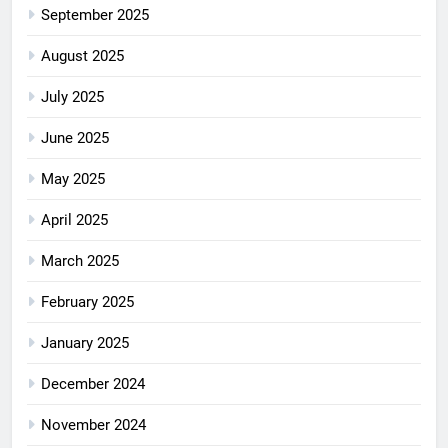
September 2025
August 2025
July 2025
June 2025
May 2025
April 2025
March 2025
February 2025
January 2025
December 2024
November 2024