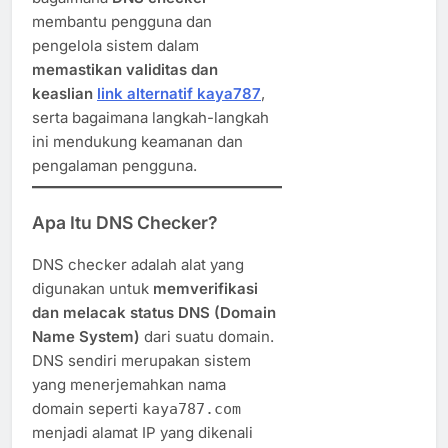
membantu pengguna dan
pengelola sistem dalam
memastikan validitas dan
keaslian
link alternatif kaya787
,
serta bagaimana langkah-langkah
ini mendukung keamanan dan
pengalaman pengguna.
Apa Itu DNS Checker?
DNS checker adalah alat yang
digunakan untuk
memverifikasi
dan melacak status DNS (Domain
Name System)
dari suatu domain.
DNS sendiri merupakan sistem
yang menerjemahkan nama
domain seperti
kaya787.com
menjadi alamat IP yang dikenali