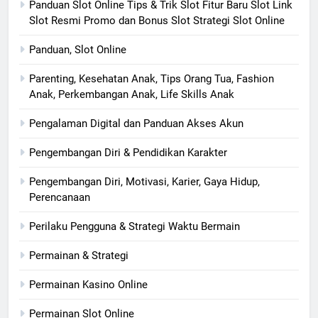
Panduan Slot Online Tips & Trik Slot Fitur Baru Slot Link
Slot Resmi Promo dan Bonus Slot Strategi Slot Online
Panduan, Slot Online
Parenting, Kesehatan Anak, Tips Orang Tua, Fashion
Anak, Perkembangan Anak, Life Skills Anak
Pengalaman Digital dan Panduan Akses Akun
Pengembangan Diri & Pendidikan Karakter
Pengembangan Diri, Motivasi, Karier, Gaya Hidup,
Perencanaan
Perilaku Pengguna & Strategi Waktu Bermain
Permainan & Strategi
Permainan Kasino Online
Permainan Slot Online