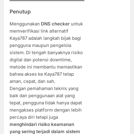
Penutup
Menggunakan
DNS checker
untuk
memverifikasi link alternatif
Kaya787 adalah langkah bijak bagi
pengguna maupun pengelola
sistem. Di tengah banyaknya risiko
digital dan potensi downtime,
metode ini membantu memastikan
bahwa akses ke Kaya787 tetap
aman, cepat, dan sah.
Dengan pemahaman teknis yang
baik dan penggunaan alat yang
tepat, pengguna tidak hanya dapat
mengakses platform dengan lebih
percaya diri tetapi juga
menghindari risiko keamanan
yang sering terjadi dalam sistem