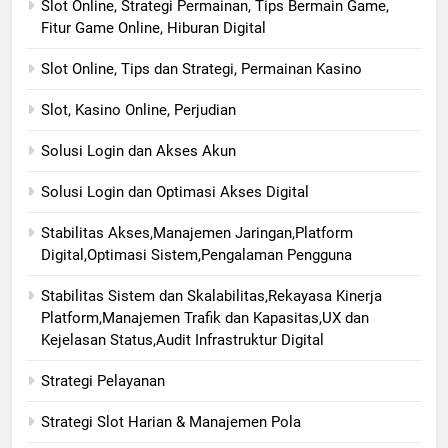
Slot Online, Strategi Permainan, Tips Bermain Game,
Fitur Game Online, Hiburan Digital
Slot Online, Tips dan Strategi, Permainan Kasino
Slot, Kasino Online, Perjudian
Solusi Login dan Akses Akun
Solusi Login dan Optimasi Akses Digital
Stabilitas Akses,Manajemen Jaringan,Platform
Digital,Optimasi Sistem,Pengalaman Pengguna
Stabilitas Sistem dan Skalabilitas,Rekayasa Kinerja
Platform,Manajemen Trafik dan Kapasitas,UX dan
Kejelasan Status,Audit Infrastruktur Digital
Strategi Pelayanan
Strategi Slot Harian & Manajemen Pola