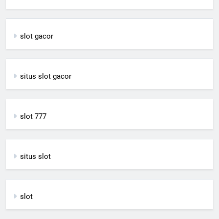
slot gacor
situs slot gacor
slot 777
situs slot
slot