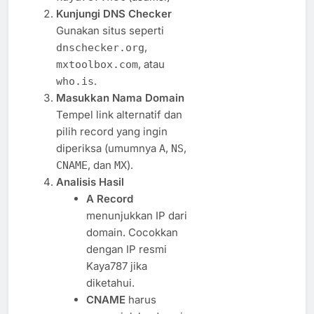
Kunjungi DNS Checker
Gunakan situs seperti
,
dnschecker.org
, atau
mxtoolbox.com
.
who.is
Masukkan Nama Domain
Tempel link alternatif dan
pilih record yang ingin
diperiksa (umumnya
,
,
A
NS
, dan
).
CNAME
MX
Analisis Hasil
A Record
menunjukkan IP dari
domain. Cocokkan
dengan IP resmi
Kaya787 jika
diketahui.
CNAME
harus