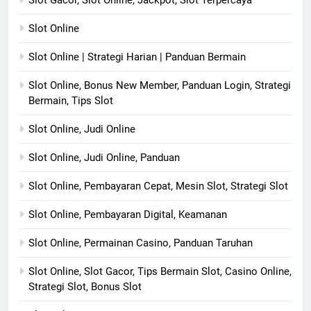
Slot Gacor, Slot Online, Jackpot, Slot Terpercaya
Slot Online
Slot Online | Strategi Harian | Panduan Bermain
Slot Online, Bonus New Member, Panduan Login, Strategi
Bermain, Tips Slot
Slot Online, Judi Online
Slot Online, Judi Online, Panduan
Slot Online, Pembayaran Cepat, Mesin Slot, Strategi Slot
Slot Online, Pembayaran Digital, Keamanan
Slot Online, Permainan Casino, Panduan Taruhan
Slot Online, Slot Gacor, Tips Bermain Slot, Casino Online,
Strategi Slot, Bonus Slot