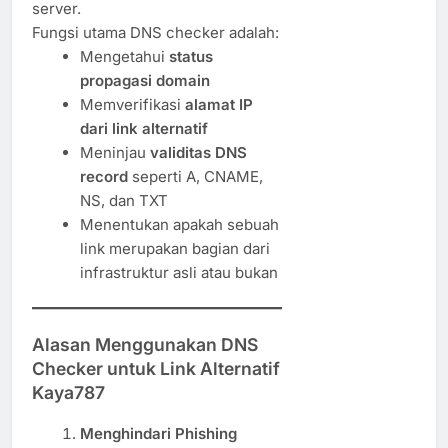
server.
Fungsi utama DNS checker adalah:
Mengetahui
status
propagasi domain
Memverifikasi
alamat IP
dari link alternatif
Meninjau
validitas DNS
record
seperti A, CNAME,
NS, dan TXT
Menentukan apakah sebuah
link merupakan bagian dari
infrastruktur asli atau bukan
Alasan Menggunakan DNS
Checker untuk Link Alternatif
Kaya787
Menghindari Phishing