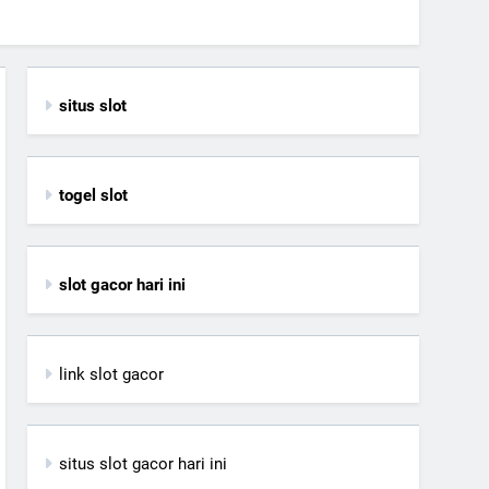
situs slot
togel slot
slot gacor hari ini
link slot gacor
situs slot gacor hari ini