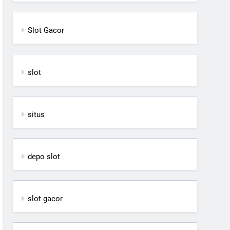
Slot Gacor
slot
situs
depo slot
slot gacor