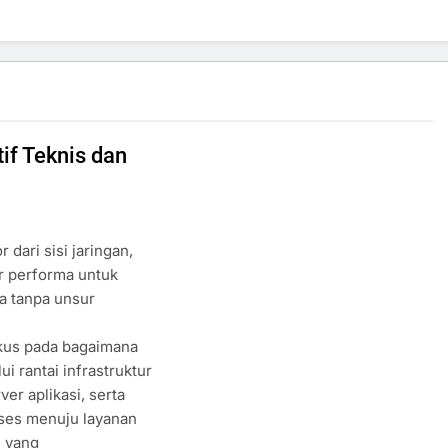
tif Teknis dan
dari sisi jaringan,
er performa untuk
a tanpa unsur
okus pada bagaimana
i rantai infrastruktur
er aplikasi, serta
kses menuju layanan
n yang