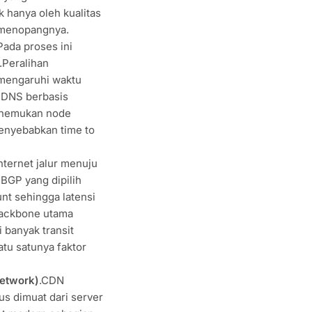
k hanya oleh kualitas
g menopangnya.
Pada proses ini
.Peralihan
mengaruhi waktu
 DNS berbasis
menemukan node
enyebabkan time to
internet jalur menuju
 BGP yang dipilih
nt sehingga latensi
backbone utama
 banyak transit
atu satunya faktor
Network)
.CDN
us dimuat dari server