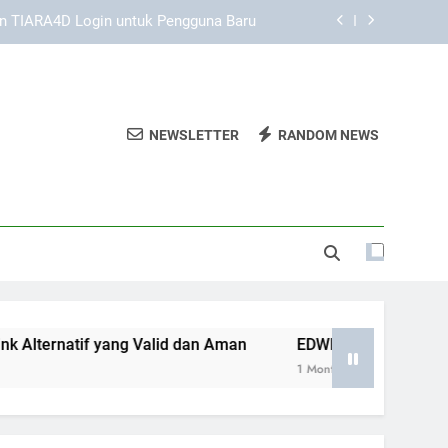
n TIARA4D Login untuk Pengguna Baru
ih Link Alternatif yang Valid dan Aman
i Solusi Saat Akses Utama Bermasalah
NEWSLETTER
RANDOM NEWS
 dengan Layanan yang Lebih Konsisten
n TIARA4D Login untuk Pengguna Baru
ih Link Alternatif yang Valid dan Aman
i Solusi Saat Akses Utama Bermasalah
if yang Valid dan Aman
EDWINSLOT Login Alternatif seb
1 Month Ago