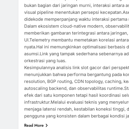
bukan bagian dari jaringan murni, interaksi antara a
visual pipeline menentukan persepsi kecepatan.Ase
didekode memperpanjang waktu interaksi pertama m
Dalam ekosistem cloud-native modern, observabili
memberikan gambaran terintegrasi antara jaringan, 
UI.Telemetry membantu memetakan korelasi antara k
nyata.Hal ini memungkinkan optimalisasi berbasis d
asumsi.Link yang tampak sederhana sebenarnya adal
orkestrasi yang luas.
Kesimpulannya analisis link slot gacor dari perspekt
menunjukkan bahwa performa bergantung pada kom
resolution, BGP routing, CDN topology, caching, k
autoscaling backend, dan observabilitas runtime.Sta
efek dari satu komponen tetapi hasil koordinasi sel
infrastruktur.Melalui evaluasi teknis yang menyelu
menjaga latensi rendah, kestabilan koneksi tinggi,
pengguna yang konsisten dalam berbagai kondisi ja
Read More