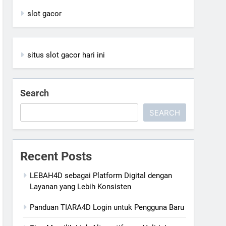
slot gacor
situs slot gacor hari ini
Search
SEARCH
Recent Posts
LEBAH4D sebagai Platform Digital dengan
Layanan yang Lebih Konsisten
Panduan TIARA4D Login untuk Pengguna Baru