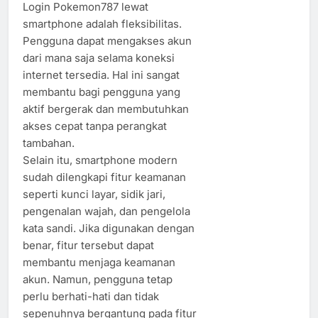
Login Pokemon787 lewat
smartphone adalah fleksibilitas.
Pengguna dapat mengakses akun
dari mana saja selama koneksi
internet tersedia. Hal ini sangat
membantu bagi pengguna yang
aktif bergerak dan membutuhkan
akses cepat tanpa perangkat
tambahan.
Selain itu, smartphone modern
sudah dilengkapi fitur keamanan
seperti kunci layar, sidik jari,
pengenalan wajah, dan pengelola
kata sandi. Jika digunakan dengan
benar, fitur tersebut dapat
membantu menjaga keamanan
akun. Namun, pengguna tetap
perlu berhati-hati dan tidak
sepenuhnya bergantung pada fitur