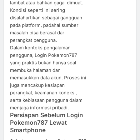
lambat atau bahkan gagal dimuat.
Kondisi seperti ini sering
disalahartikan sebagai gangguan
pada platform, padahal sumber
masalah bisa berasal dari
perangkat pengguna.
Dalam konteks pengalaman
pengguna, Login Pokemon787
yang praktis bukan hanya soal
membuka halaman dan
memasukkan data akun. Proses ini
juga mencakup kesiapan
perangkat, keamanan koneksi,
serta kebiasaan pengguna dalam
menjaga informasi pribadi.
Persiapan Sebelum Login
Pokemon787 Lewat
Smartphone