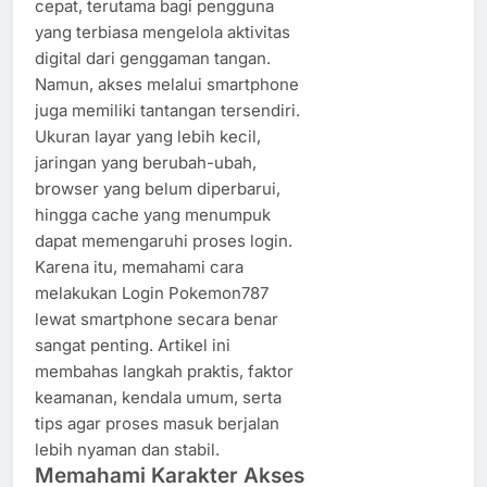
cepat, terutama bagi pengguna
yang terbiasa mengelola aktivitas
digital dari genggaman tangan.
Namun, akses melalui smartphone
juga memiliki tantangan tersendiri.
Ukuran layar yang lebih kecil,
jaringan yang berubah-ubah,
browser yang belum diperbarui,
hingga cache yang menumpuk
dapat memengaruhi proses login.
Karena itu, memahami cara
melakukan Login Pokemon787
lewat smartphone secara benar
sangat penting. Artikel ini
membahas langkah praktis, faktor
keamanan, kendala umum, serta
tips agar proses masuk berjalan
lebih nyaman dan stabil.
Memahami Karakter Akses