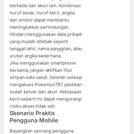
berbeda dari akun lain. Kombinasi
huruf besar, huruf kecil, angka,
dan simbol dapat membantu
meningkatkan perlindungan.
Hindari menggunakan data pribadi
yang mudah ditebak seperti
tanggal lahir, nama panggilan, atau
urutan angka sederhana.
Jika menggunakan smartphone
bersama, jangan aktifkan fitur
simpan kata sandi. Setelah selesai
mengakses Pokemon787, pastikan
sudah keluar dari akun. Kebiasaan
kecil seperti ini dapat mengurangi
risiko akses tidak sah.
Skenario Praktis
Pengguna Mobile
Bayangkan seorang pengguna