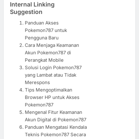
Internal Linking
Suggestion
Panduan Akses
Pokemon787 untuk
Pengguna Baru
Cara Menjaga Keamanan
Akun Pokemon787 di
Perangkat Mobile
Solusi Login Pokemon787
yang Lambat atau Tidak
Merespons
Tips Mengoptimalkan
Browser HP untuk Akses
Pokemon787
Mengenal Fitur Keamanan
Akun Digital di Pokemon787
Panduan Mengatasi Kendala
Teknis Pokemon787 Secara