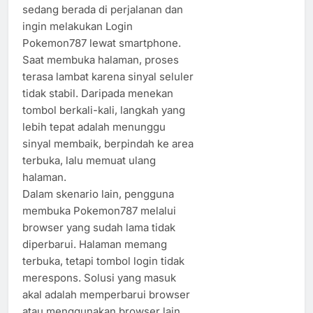
sedang berada di perjalanan dan
ingin melakukan Login
Pokemon787 lewat smartphone.
Saat membuka halaman, proses
terasa lambat karena sinyal seluler
tidak stabil. Daripada menekan
tombol berkali-kali, langkah yang
lebih tepat adalah menunggu
sinyal membaik, berpindah ke area
terbuka, lalu memuat ulang
halaman.
Dalam skenario lain, pengguna
membuka Pokemon787 melalui
browser yang sudah lama tidak
diperbarui. Halaman memang
terbuka, tetapi tombol login tidak
merespons. Solusi yang masuk
akal adalah memperbarui browser
atau menggunakan browser lain.