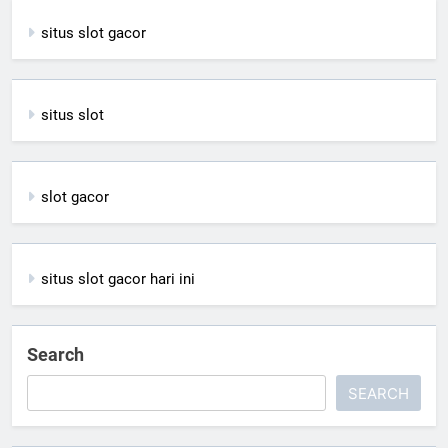
situs slot gacor
situs slot
slot gacor
situs slot gacor hari ini
Search
SEARCH