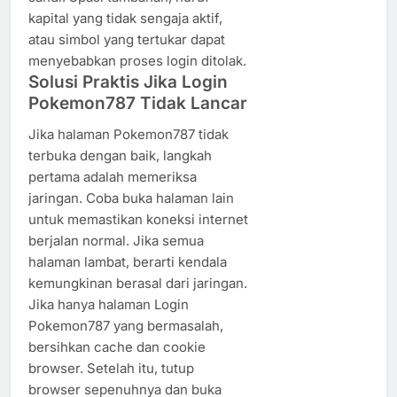
kapital yang tidak sengaja aktif,
atau simbol yang tertukar dapat
menyebabkan proses login ditolak.
Solusi Praktis Jika Login
Pokemon787 Tidak Lancar
Jika halaman Pokemon787 tidak
terbuka dengan baik, langkah
pertama adalah memeriksa
jaringan. Coba buka halaman lain
untuk memastikan koneksi internet
berjalan normal. Jika semua
halaman lambat, berarti kendala
kemungkinan berasal dari jaringan.
Jika hanya halaman Login
Pokemon787 yang bermasalah,
bersihkan cache dan cookie
browser. Setelah itu, tutup
browser sepenuhnya dan buka