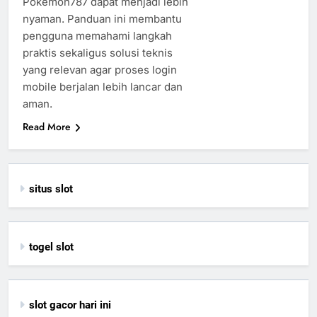
Pokemon787 dapat menjadi lebih
nyaman. Panduan ini membantu
pengguna memahami langkah
praktis sekaligus solusi teknis
yang relevan agar proses login
mobile berjalan lebih lancar dan
aman.
Read More
situs slot
togel slot
slot gacor hari ini