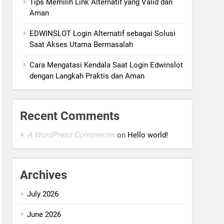
Tips Memilih Link Alternatif yang Valid dan
Aman
EDWINSLOT Login Alternatif sebagai Solusi
Saat Akses Utama Bermasalah
Cara Mengatasi Kendala Saat Login Edwinslot
dengan Langkah Praktis dan Aman
Recent Comments
A WordPress Commenter
on
Hello world!
Archives
July 2026
June 2026