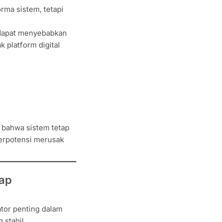
rma sistem, tetapi
 dapat menyebabkan
 platform digital
bahwa sistem tetap
 berpotensi merusak
dap
tor penting dalam
 stabil