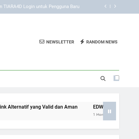
n TIARA4D Login untuk Pengguna Baru
ih Link Alternatif yang Valid dan Aman
i Solusi Saat Akses Utama Bermasalah
NEWSLETTER
RANDOM NEWS
 dengan Layanan yang Lebih Konsisten
n TIARA4D Login untuk Pengguna Baru
ih Link Alternatif yang Valid dan Aman
i Solusi Saat Akses Utama Bermasalah
if yang Valid dan Aman
EDWINSLOT Login Alternatif seb
1 Month Ago