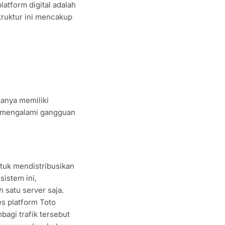
latform digital adalah
struktur ini mencakup
sanya memiliki
a mengalami gangguan
tuk mendistribusikan
sistem ini,
 satu server saja.
s platform Toto
agi trafik tersebut