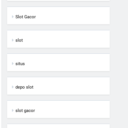
Slot Gacor
slot
situs
depo slot
slot gacor