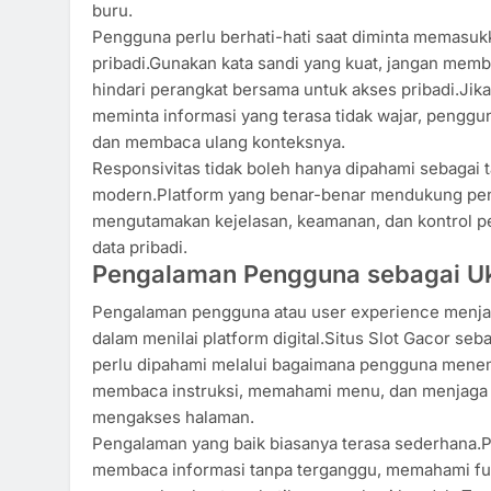
buru.
Pengguna perlu berhati-hati saat diminta memasuk
pribadi.Gunakan kata sandi yang kuat, jangan memb
hindari perangkat bersama untuk akses pribadi.Ji
meminta informasi yang terasa tidak wajar, penggu
dan membaca ulang konteksnya.
Responsivitas tidak boleh hanya dipahami sebagai 
modern.Platform yang benar-benar mendukung pe
mengutamakan kejelasan, keamanan, dan kontrol 
data pribadi.
Pengalaman Pengguna sebagai Uk
Pengalaman pengguna atau user experience menja
dalam menilai platform digital.Situs Slot Gacor se
perlu dipahami melalui bagaimana pengguna mene
membaca instruksi, memahami menu, dan menjaga
mengakses halaman.
Pengalaman yang baik biasanya terasa sederhana.
membaca informasi tanpa terganggu, memahami fu