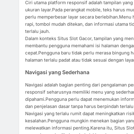
Ciri utama platform responsif adalah tampilan yan
ukuran layar.Pada perangkat mobile, teks harus mu
perlu memperbesar layar secara berlebihan.Menu ha
rapi, tombol mudah ditekan, dan informasi utama t
terlalu jauh.
Dalam konteks Situs Slot Gacor, tampilan yang me
membantu pengguna memahami isi halaman dengan
cepat.Pengguna baru tidak perlu merasa bingung h
halaman terlalu padat atau tidak sesuai dengan laya
Navigasi yang Sederhana
Navigasi adalah bagian penting dari pengalaman p
responsif seharusnya memiliki menu yang sederh
dipahami.Pengguna perlu dapat menemukan informa
dan penjelasan dasar tanpa harus berpindah terlal
Navigasi yang terlalu rumit dapat meningkatkan risi
kesalahan.Pengguna mungkin menekan bagian yang
melewatkan informasi penting.Karena itu, Situs Slo