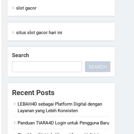
slot gacor
situs slot gacor hari ini
Search
SEARCH
Recent Posts
LEBAH4D sebagai Platform Digital dengan
Layanan yang Lebih Konsisten
Panduan TIARA4D Login untuk Pengguna Baru