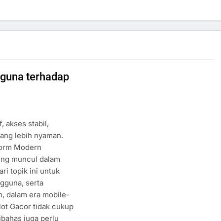
gguna terhadap
, akses stabil,
ang lebih nyaman.
form Modern
ering muncul dalam
i topik ini untuk
gguna, serta
, dalam era mobile-
lot Gacor tidak cukup
ibahas juga perlu