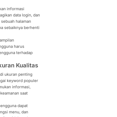
kan informasi
agikan data login, dan
ka sebuah halaman
na sebaiknya berhenti
tampilan
ngguna harus
pengguna terhadap
uran Kualitas
di ukuran penting
bagai keyword populer
mukan informasi,
 keamanan saat
Pengguna dapat
ngsi menu, dan