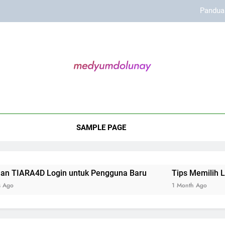
Pandua
Tips Memil
EDWINSLOT Login Alternatif sebaga
LEBAH4D sebagai Platform Digital
yum Dolunay
Pandua
Layanan Konsultasi Spiritual Di Medyum Dolunay.
Tips Memil
SAMPLE PAGE
EDWINSLOT Login Alternatif sebaga
Login untuk Pengguna Baru
Tips Memilih Link Alternat
1 Month Ago