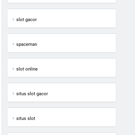
slot gacor
spaceman
slot online
situs slot gacor
situs slot