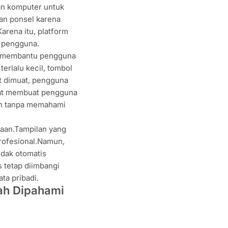
an komputer untuk
an ponsel karena
Karena itu, platform
n pengguna.
as membantu pengguna
erlalu kecil, tombol
at dimuat, pengguna
pat membuat pengguna
an tanpa memahami
yaan.Tampilan yang
profesional.Namun,
idak otomatis
 tetap diimbangi
ta pribadi.
dah Dipahami