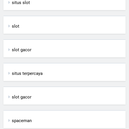
situs slot
slot
slot gacor
situs terpercaya
slot gacor
spaceman