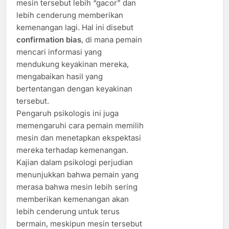
mesin tersebut lebih “gacor” dan
lebih cenderung memberikan
kemenangan lagi. Hal ini disebut
confirmation bias
, di mana pemain
mencari informasi yang
mendukung keyakinan mereka,
mengabaikan hasil yang
bertentangan dengan keyakinan
tersebut.
Pengaruh psikologis ini juga
memengaruhi cara pemain memilih
mesin dan menetapkan ekspektasi
mereka terhadap kemenangan.
Kajian dalam psikologi perjudian
menunjukkan bahwa pemain yang
merasa bahwa mesin lebih sering
memberikan kemenangan akan
lebih cenderung untuk terus
bermain, meskipun mesin tersebut