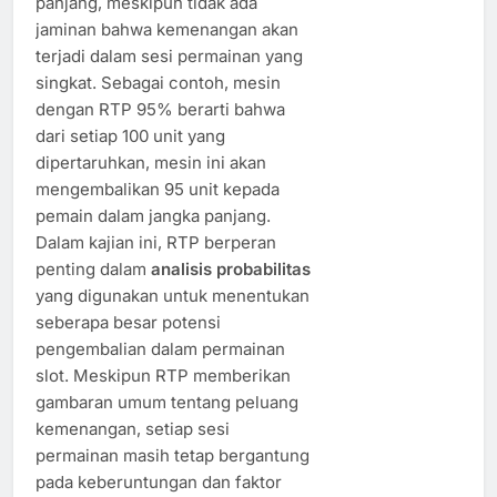
panjang, meskipun tidak ada
jaminan bahwa kemenangan akan
terjadi dalam sesi permainan yang
singkat. Sebagai contoh, mesin
dengan RTP 95% berarti bahwa
dari setiap 100 unit yang
dipertaruhkan, mesin ini akan
mengembalikan 95 unit kepada
pemain dalam jangka panjang.
Dalam kajian ini, RTP berperan
penting dalam
analisis probabilitas
yang digunakan untuk menentukan
seberapa besar potensi
pengembalian dalam permainan
slot. Meskipun RTP memberikan
gambaran umum tentang peluang
kemenangan, setiap sesi
permainan masih tetap bergantung
pada keberuntungan dan faktor