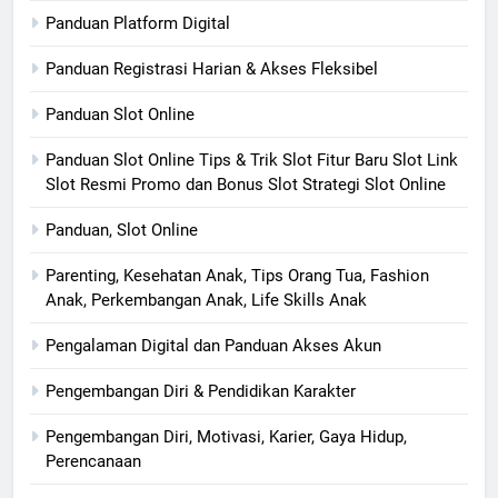
Panduan Platform Digital
Panduan Registrasi Harian & Akses Fleksibel
Panduan Slot Online
Panduan Slot Online Tips & Trik Slot Fitur Baru Slot Link
Slot Resmi Promo dan Bonus Slot Strategi Slot Online
Panduan, Slot Online
Parenting, Kesehatan Anak, Tips Orang Tua, Fashion
Anak, Perkembangan Anak, Life Skills Anak
Pengalaman Digital dan Panduan Akses Akun
Pengembangan Diri & Pendidikan Karakter
Pengembangan Diri, Motivasi, Karier, Gaya Hidup,
Perencanaan