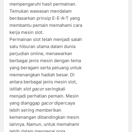
mempengaruhi hasil permainan.
Temukan wawasan mendalam
berdasarkan prinsip E-E-A-T yang
membantu pemain memahami cara
kerja mesin slot.
Permainan slot telah menjadi salah
satu hiburan utama dalam dunia
perjudian online, menawarkan
berbagai jenis mesin dengan tema
yang beragam serta peluang untuk
memenangkan hadiah besar. Di
antara berbagai jenis mesin slot,
istilah
slot gacor
seringkali
menjadi perhatian pemain. Mesin
yang dianggap
gacor
dipercaya
lebih sering memberikan
kemenangan dibandingkan mesin
lainnya. Namun, untuk memahami
lebih dalam mengenai pola