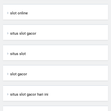
slot online
situs slot gacor
situs slot
slot gacor
situs slot gacor hari ini