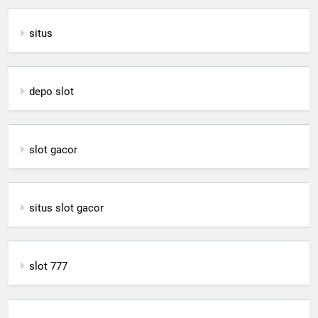
situs
depo slot
slot gacor
situs slot gacor
slot 777