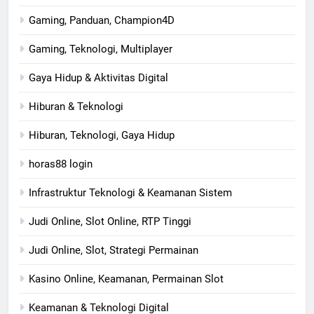
Gaming, Panduan, Champion4D
Gaming, Teknologi, Multiplayer
Gaya Hidup & Aktivitas Digital
Hiburan & Teknologi
Hiburan, Teknologi, Gaya Hidup
horas88 login
Infrastruktur Teknologi & Keamanan Sistem
Judi Online, Slot Online, RTP Tinggi
Judi Online, Slot, Strategi Permainan
Kasino Online, Keamanan, Permainan Slot
Keamanan & Teknologi Digital