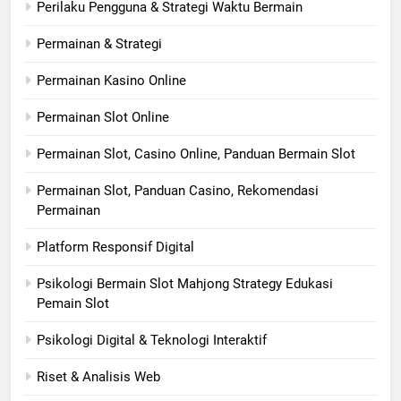
Perilaku Pengguna & Strategi Waktu Bermain
Permainan & Strategi
Permainan Kasino Online
Permainan Slot Online
Permainan Slot, Casino Online, Panduan Bermain Slot
Permainan Slot, Panduan Casino, Rekomendasi
Permainan
Platform Responsif Digital
Psikologi Bermain Slot Mahjong Strategy Edukasi
Pemain Slot
Psikologi Digital & Teknologi Interaktif
Riset & Analisis Web