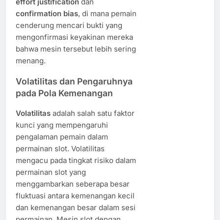
effort justification
dan
confirmation bias
, di mana pemain
cenderung mencari bukti yang
mengonfirmasi keyakinan mereka
bahwa mesin tersebut lebih sering
menang.
Volatilitas dan Pengaruhnya
pada Pola Kemenangan
Volatilitas
adalah salah satu faktor
kunci yang mempengaruhi
pengalaman pemain dalam
permainan slot. Volatilitas
mengacu pada tingkat risiko dalam
permainan slot yang
menggambarkan seberapa besar
fluktuasi antara kemenangan kecil
dan kemenangan besar dalam sesi
permainan. Mesin slot dengan