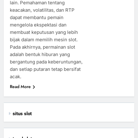
lain. Pemahaman tentang
keacakan, volatilitas, dan RTP
dapat membantu pemain
mengelola ekspektasi dan
membuat keputusan yang lebih
bijak dalam memilih mesin slot.
Pada akhirnya, permainan slot
adalah bentuk hiburan yang
bergantung pada keberuntungan,
dan setiap putaran tetap bersifat
acak.
Read More
situs slot