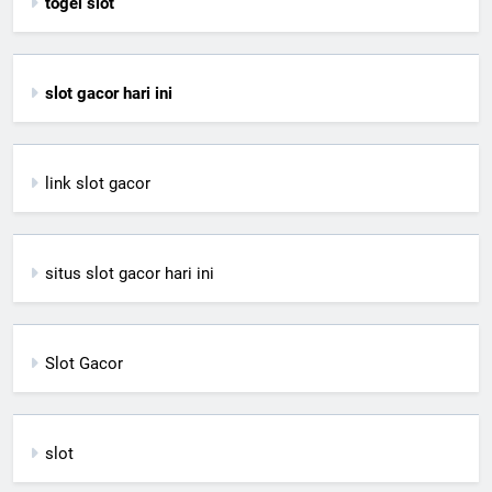
togel slot
slot gacor hari ini
link slot gacor
situs slot gacor hari ini
Slot Gacor
slot