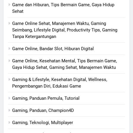
Game dan Hiburan, Tips Bermain Game, Gaya Hidup
Sehat
Game Online Sehat, Manajemen Waktu, Gaming
Seimbang, Lifestyle Digital, Productivity Tips, Gaming
Tanpa Ketergantungan
Game Online, Bandar Slot, Hiburan Digital
Game Online, Kesehatan Mental, Tips Bermain Game,
Gaya Hidup Sehat, Gaming Sehat, Manajemen Waktu
Gaming & Lifestyle, Kesehatan Digital, Wellness,
Pengembangan Diri, Edukasi Game
Gaming, Panduan Pemula, Tutorial
Gaming, Panduan, Champion4D
Gaming, Teknologi, Multiplayer