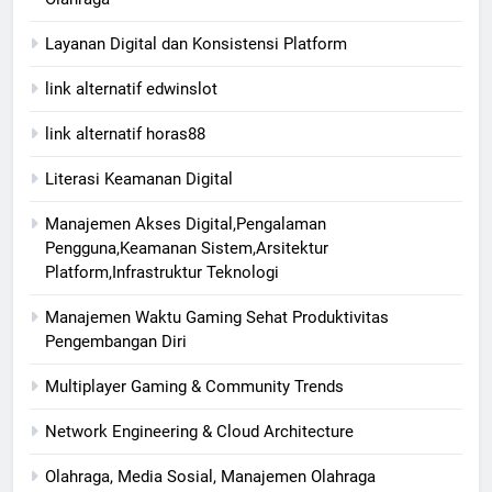
Layanan Digital dan Konsistensi Platform
link alternatif edwinslot
link alternatif horas88
Literasi Keamanan Digital
Manajemen Akses Digital,Pengalaman
Pengguna,Keamanan Sistem,Arsitektur
Platform,Infrastruktur Teknologi
Manajemen Waktu Gaming Sehat Produktivitas
Pengembangan Diri
Multiplayer Gaming & Community Trends
Network Engineering & Cloud Architecture
Olahraga, Media Sosial, Manajemen Olahraga