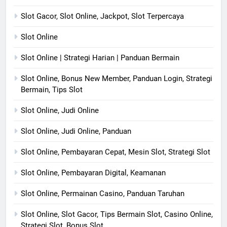
Slot Gacor, Slot Online, Jackpot, Slot Terpercaya
Slot Online
Slot Online | Strategi Harian | Panduan Bermain
Slot Online, Bonus New Member, Panduan Login, Strategi
Bermain, Tips Slot
Slot Online, Judi Online
Slot Online, Judi Online, Panduan
Slot Online, Pembayaran Cepat, Mesin Slot, Strategi Slot
Slot Online, Pembayaran Digital, Keamanan
Slot Online, Permainan Casino, Panduan Taruhan
Slot Online, Slot Gacor, Tips Bermain Slot, Casino Online,
Strategi Slot, Bonus Slot