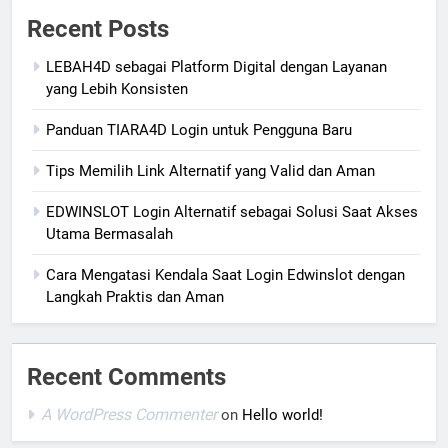
Recent Posts
LEBAH4D sebagai Platform Digital dengan Layanan
yang Lebih Konsisten
Panduan TIARA4D Login untuk Pengguna Baru
Tips Memilih Link Alternatif yang Valid dan Aman
EDWINSLOT Login Alternatif sebagai Solusi Saat Akses
Utama Bermasalah
Cara Mengatasi Kendala Saat Login Edwinslot dengan
Langkah Praktis dan Aman
Recent Comments
A WordPress Commenter
on
Hello world!