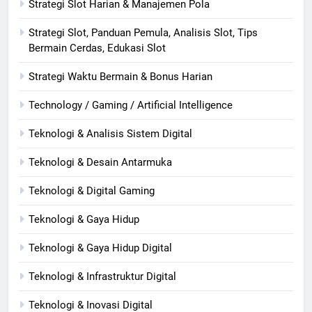
Strategi Slot Harian & Manajemen Pola
Strategi Slot, Panduan Pemula, Analisis Slot, Tips
Bermain Cerdas, Edukasi Slot
Strategi Waktu Bermain & Bonus Harian
Technology / Gaming / Artificial Intelligence
Teknologi & Analisis Sistem Digital
Teknologi & Desain Antarmuka
Teknologi & Digital Gaming
Teknologi & Gaya Hidup
Teknologi & Gaya Hidup Digital
Teknologi & Infrastruktur Digital
Teknologi & Inovasi Digital