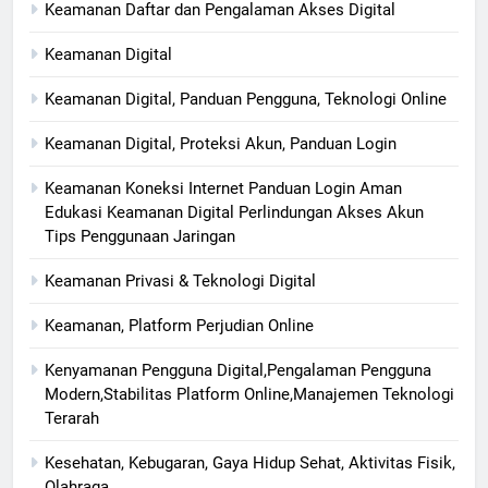
Keamanan Daftar dan Pengalaman Akses Digital
Keamanan Digital
Keamanan Digital, Panduan Pengguna, Teknologi Online
Keamanan Digital, Proteksi Akun, Panduan Login
Keamanan Koneksi Internet Panduan Login Aman
Edukasi Keamanan Digital Perlindungan Akses Akun
Tips Penggunaan Jaringan
Keamanan Privasi & Teknologi Digital
Keamanan, Platform Perjudian Online
Kenyamanan Pengguna Digital,Pengalaman Pengguna
Modern,Stabilitas Platform Online,Manajemen Teknologi
Terarah
Kesehatan, Kebugaran, Gaya Hidup Sehat, Aktivitas Fisik,
Olahraga