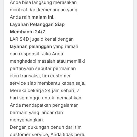
Anda bisa langsung merasakan
manfaat dari kemenangan yang
Anda raih
malam ini
.
Layanan Pelanggan Siap
Membantu 24/7
LARIS4D juga dikenal dengan
layanan pelanggan
yang ramah
dan responsif. Jika Anda
menghadapi masalah atau memiliki
pertanyaan seputar permainan
atau transaksi, tim customer
service siap membantu kapan saja.
Mereka bekerja 24 jam sehari, 7
hari seminggu untuk memastikan
Anda mendapatkan pengalaman
bermain yang lancar dan
menyenangkan.
Dengan dukungan penuh dari tim
customer service, Anda tidak perlu