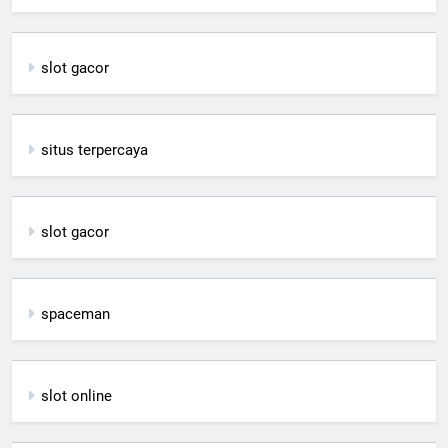
slot gacor
situs terpercaya
slot gacor
spaceman
slot online