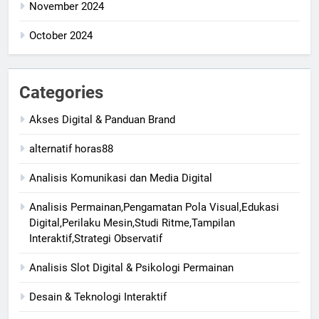
November 2024
October 2024
Categories
Akses Digital & Panduan Brand
alternatif horas88
Analisis Komunikasi dan Media Digital
Analisis Permainan,Pengamatan Pola Visual,Edukasi
Digital,Perilaku Mesin,Studi Ritme,Tampilan
Interaktif,Strategi Observatif
Analisis Slot Digital & Psikologi Permainan
Desain & Teknologi Interaktif