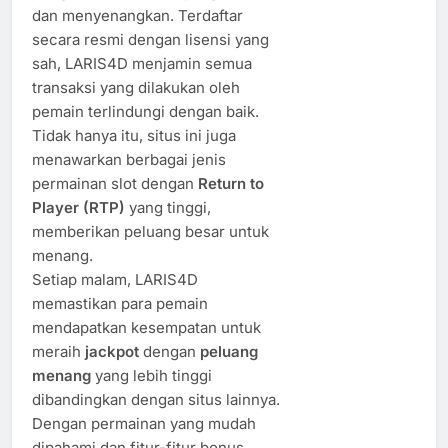
dan menyenangkan. Terdaftar
secara resmi dengan lisensi yang
sah, LARIS4D menjamin semua
transaksi yang dilakukan oleh
pemain terlindungi dengan baik.
Tidak hanya itu, situs ini juga
menawarkan berbagai jenis
permainan slot dengan
Return to
Player (RTP)
yang tinggi,
memberikan peluang besar untuk
menang.
Setiap malam, LARIS4D
memastikan para pemain
mendapatkan kesempatan untuk
meraih
jackpot
dengan
peluang
menang
yang lebih tinggi
dibandingkan dengan situs lainnya.
Dengan permainan yang mudah
dipahami dan fitur-fitur bonus