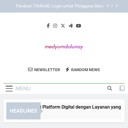
Skip
Tips Memilih Link Alternatif yang Valid dan Aman
to
content
EDWINSLOT Login Alternatif sebagai Solusi Saat
Akses Utama Bermasalah
LEBAH4D sebagai Platform Digital dengan
Layanan yang Lebih Konsisten
Panduan TIARA4D Login untuk Pengguna Baru
Tips Memilih Link Alternatif yang Valid dan Aman
Medyum Dolunay
Dapatkan Layanan Konsultasi Spiritual Di
EDWINSLOT Login Alternatif sebagai Solusi Saat
NEWSLETTER
RANDOM NEWS
Akses Utama Bermasalah
Medyum Dolunay.
MENU
EBAH4D sebagai Platform Digital dengan Layanan yang Lebih 
HEADLINES
Weeks Ago