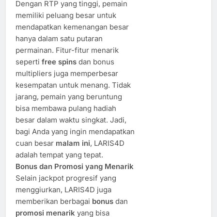
Dengan RTP yang tinggi, pemain
memiliki peluang besar untuk
mendapatkan kemenangan besar
hanya dalam satu putaran
permainan. Fitur-fitur menarik
seperti
free spins
dan bonus
multipliers juga memperbesar
kesempatan untuk menang. Tidak
jarang, pemain yang beruntung
bisa membawa pulang hadiah
besar dalam waktu singkat. Jadi,
bagi Anda yang ingin mendapatkan
cuan besar
malam ini
, LARIS4D
adalah tempat yang tepat.
Bonus dan Promosi yang Menarik
Selain jackpot progresif yang
menggiurkan, LARIS4D juga
memberikan berbagai
bonus
dan
promosi menarik
yang bisa