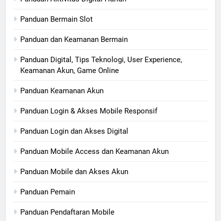
Panduan Bermain Slot
Panduan dan Keamanan Bermain
Panduan Digital, Tips Teknologi, User Experience,
Keamanan Akun, Game Online
Panduan Keamanan Akun
Panduan Login & Akses Mobile Responsif
Panduan Login dan Akses Digital
Panduan Mobile Access dan Keamanan Akun
Panduan Mobile dan Akses Akun
Panduan Pemain
Panduan Pendaftaran Mobile