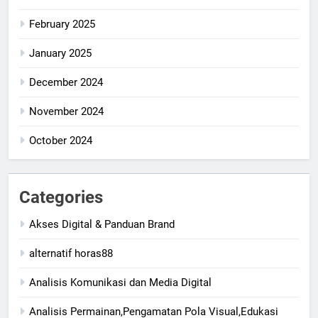
February 2025
January 2025
December 2024
November 2024
October 2024
Categories
Akses Digital & Panduan Brand
alternatif horas88
Analisis Komunikasi dan Media Digital
Analisis Permainan,Pengamatan Pola Visual,Edukasi