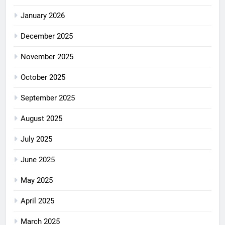
January 2026
December 2025
November 2025
October 2025
September 2025
August 2025
July 2025
June 2025
May 2025
April 2025
March 2025