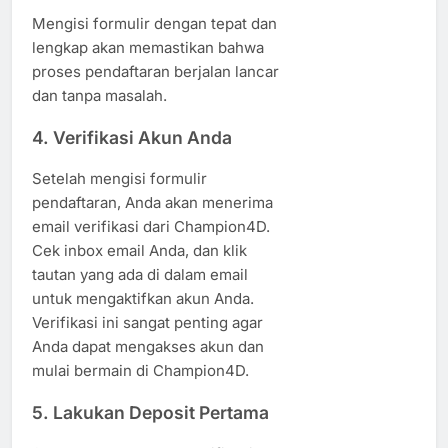
Mengisi formulir dengan tepat dan
lengkap akan memastikan bahwa
proses pendaftaran berjalan lancar
dan tanpa masalah.
4.
Verifikasi Akun Anda
Setelah mengisi formulir
pendaftaran, Anda akan menerima
email verifikasi dari Champion4D.
Cek inbox email Anda, dan klik
tautan yang ada di dalam email
untuk mengaktifkan akun Anda.
Verifikasi ini sangat penting agar
Anda dapat mengakses akun dan
mulai bermain di Champion4D.
5.
Lakukan Deposit Pertama