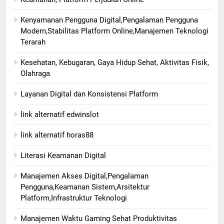
Kenyamanan Pengguna Digital,Pengalaman Pengguna
Modern,Stabilitas Platform Online,Manajemen Teknologi
Terarah
Kesehatan, Kebugaran, Gaya Hidup Sehat, Aktivitas Fisik,
Olahraga
Layanan Digital dan Konsistensi Platform
link alternatif edwinslot
link alternatif horas88
Literasi Keamanan Digital
Manajemen Akses Digital,Pengalaman
Pengguna,Keamanan Sistem,Arsitektur
Platform,Infrastruktur Teknologi
Manajemen Waktu Gaming Sehat Produktivitas