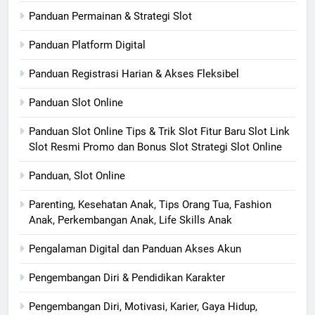
Panduan Permainan & Strategi Slot
Panduan Platform Digital
Panduan Registrasi Harian & Akses Fleksibel
Panduan Slot Online
Panduan Slot Online Tips & Trik Slot Fitur Baru Slot Link
Slot Resmi Promo dan Bonus Slot Strategi Slot Online
Panduan, Slot Online
Parenting, Kesehatan Anak, Tips Orang Tua, Fashion
Anak, Perkembangan Anak, Life Skills Anak
Pengalaman Digital dan Panduan Akses Akun
Pengembangan Diri & Pendidikan Karakter
Pengembangan Diri, Motivasi, Karier, Gaya Hidup,