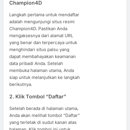
Champion4D
Langkah pertama untuk mendaftar
adalah mengunjungi situs resmi
Champion4D. Pastikan Anda
mengaksesnya dari alamat URL
yang benar dan terpercaya untuk
menghindari situs palsu yang
dapat membahayakan keamanan
data pribadi Anda. Setelah
membuka halaman utama, Anda
siap untuk melanjutkan ke langkah
berikutnya.
2.
Klik Tombol “Daftar”
Setelah berada di halaman utama,
Anda akan melihat tombol “Daftar”
yang terletak di sudut kanan atas
halaman. Klik tombol ini untuk