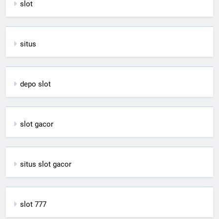
slot
situs
depo slot
slot gacor
situs slot gacor
slot 777