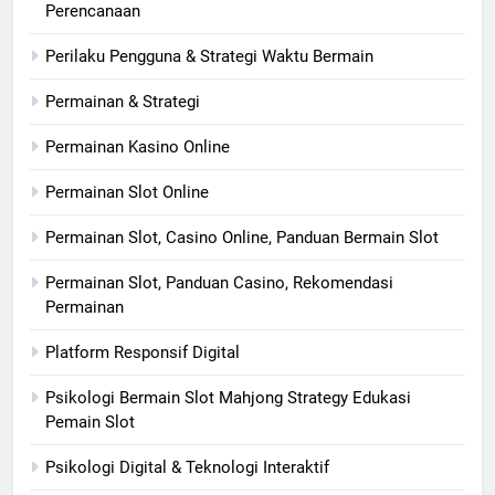
Perencanaan
Perilaku Pengguna & Strategi Waktu Bermain
Permainan & Strategi
Permainan Kasino Online
Permainan Slot Online
Permainan Slot, Casino Online, Panduan Bermain Slot
Permainan Slot, Panduan Casino, Rekomendasi
Permainan
Platform Responsif Digital
Psikologi Bermain Slot Mahjong Strategy Edukasi
Pemain Slot
Psikologi Digital & Teknologi Interaktif