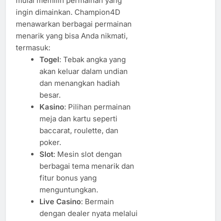
mulai memilih permainan yang
ingin dimainkan. Champion4D
menawarkan berbagai permainan
menarik yang bisa Anda nikmati,
termasuk:
Togel
: Tebak angka yang
akan keluar dalam undian
dan menangkan hadiah
besar.
Kasino
: Pilihan permainan
meja dan kartu seperti
baccarat, roulette, dan
poker.
Slot
: Mesin slot dengan
berbagai tema menarik dan
fitur bonus yang
menguntungkan.
Live Casino
: Bermain
dengan dealer nyata melalui