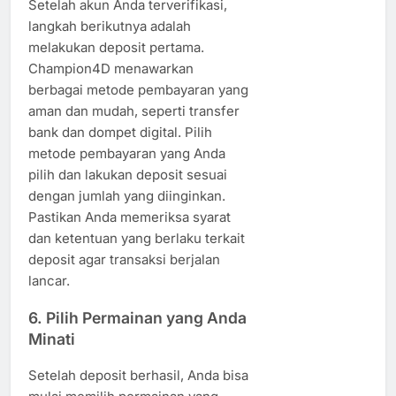
Setelah akun Anda terverifikasi,
langkah berikutnya adalah
melakukan deposit pertama.
Champion4D menawarkan
berbagai metode pembayaran yang
aman dan mudah, seperti transfer
bank dan dompet digital. Pilih
metode pembayaran yang Anda
pilih dan lakukan deposit sesuai
dengan jumlah yang diinginkan.
Pastikan Anda memeriksa syarat
dan ketentuan yang berlaku terkait
deposit agar transaksi berjalan
lancar.
6.
Pilih Permainan yang Anda
Minati
Setelah deposit berhasil, Anda bisa